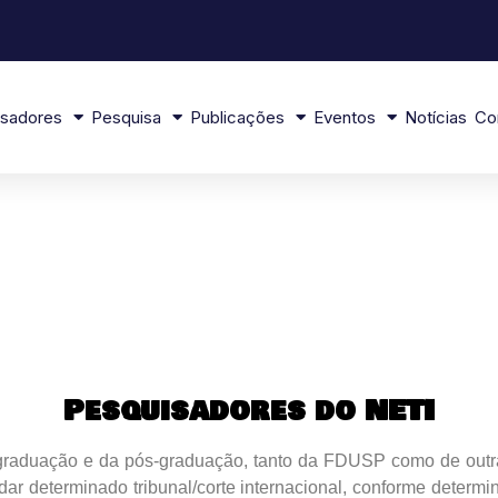
isadores
Pesquisa
Publicações
Eventos
Notícias
Co
Pesquisadores do NETI
 graduação e da pós-graduação, tanto da FDUSP como de outra
udar determinado tribunal/corte internacional, conforme determ