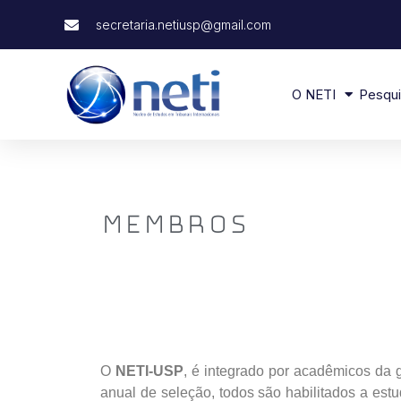
secretaria.netiusp@gmail.com
O NETI
Pesqu
MEMBROS
O
NETI-USP
, é integrado por acadêmicos da
anual de seleção, todos são habilitados a est