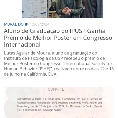
Saúde
Seções
Mural do IP
MURAL DO IP
12/08/2024
Aluno de Graduação do IPUSP Ganha
Perfil
Prêmio de Melhor Pôster em Congresso
Commentor
Internacional
Lançamento
Lucas Aguiar de Moura, aluno de graduação do
Psico-HQ
Instituto de Psicologia da USP recebeu o prêmio de
Melhor Pôster no Congresso “International Society for
Dossiês
Human Behavior (ISHE)”, realizado entre os dias 12 e 16
de julho na Califórnia, EUA.
Gênero
Alfabetização
Transtorno do Espectro Autista
Contato
Quem somos