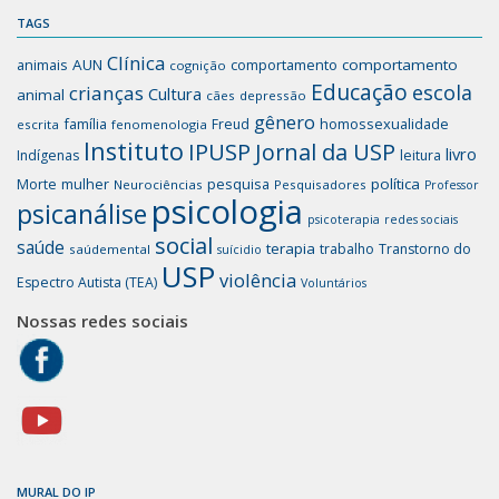
TAGS
Clínica
animais
AUN
comportamento
comportamento
cognição
Educação
escola
crianças
Cultura
animal
cães
depressão
gênero
família
homossexualidade
Freud
escrita
fenomenologia
Instituto
IPUSP
Jornal da USP
livro
Indígenas
leitura
mulher
pesquisa
política
Morte
Neurociências
Pesquisadores
Professor
psicologia
psicanálise
psicoterapia
redes sociais
social
saúde
terapia
trabalho
Transtorno do
saúdemental
suícidio
USP
violência
Espectro Autista (TEA)
Voluntários
Nossas redes sociais
MURAL DO IP