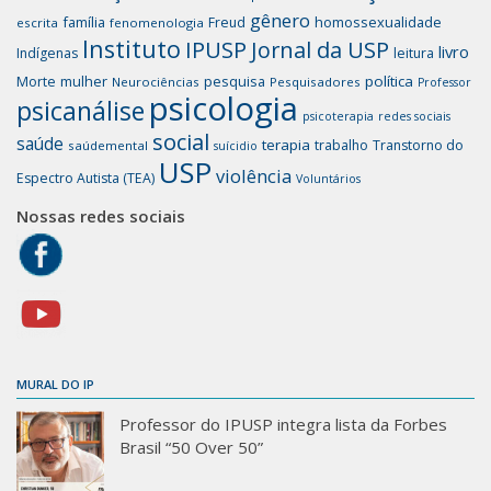
gênero
família
homossexualidade
Freud
escrita
fenomenologia
Instituto
IPUSP
Jornal da USP
livro
Indígenas
leitura
mulher
pesquisa
política
Morte
Neurociências
Pesquisadores
Professor
psicologia
psicanálise
psicoterapia
redes sociais
social
saúde
terapia
trabalho
Transtorno do
saúdemental
suícidio
USP
violência
Espectro Autista (TEA)
Voluntários
Nossas redes sociais
MURAL DO IP
Professor do IPUSP integra lista da Forbes
Brasil “50 Over 50”