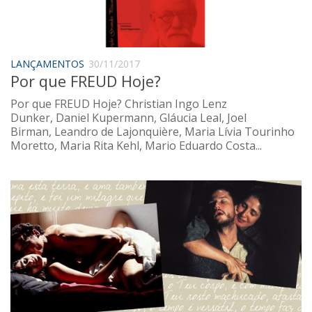
Saúde
Seções
Mural do IP
LANÇAMENTOS
30/11/2017
Por que FREUD Hoje?
Perfil
Por que FREUD Hoje? Christian Ingo Lenz
Commentor
Dunker, Daniel Kupermann, Gláucia Leal, Joel
Lançamento
Birman, Leandro de Lajonquière, Maria Lívia Tourinho
Moretto, Maria Rita Kehl, Mario Eduardo Costa...
Psico-HQ
Dossiês
Gênero
Alfabetização
Transtorno do Espectro Autista
Contato
Quem somos