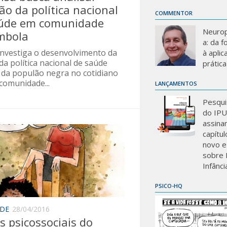
ão da política nacional
COMMENTOR
úde em comunidade
Neurop
mbola
a: da 
investiga o desenvolvimento da
à aplic
da política nacional de saúde
prática
l da populão negra no cotidiano
comunidade...
LANÇAMENTOS
Pesqui
do IP
assina
capítu
novo e
sobre 
Infânci
PSICO-HQ
ADE
28/04/2016
s psicossociais do