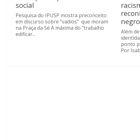
social
racis
recon
Pesquisa do IPUSP mostra preconceito
negro
em discurso sobre “vadios” que moram
na Praça da Sé A máxima do “trabalho
Além de 
edificar...
identid
ponto p
Por Isab