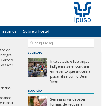
em somos
Sobre o Portal
sor do
SOCIEDADE
integra
a Forbes
Intelectuais e lideranças
 “50 Over
indígenas se encontram
em evento que articula a
psicanálise com o Bem
Viver
ristina
EDUCAÇÃO
:
ndando
Seminário vai debater
 infantil
formas de reduzir a