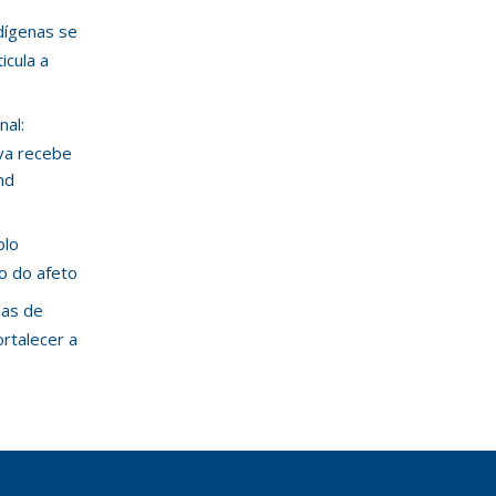
ndígenas se
icula a
nal:
va recebe
nd
olo
ão do afeto
mas de
ortalecer a