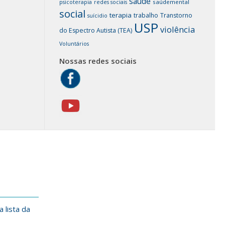
saúde
saúdemental
psicoterapia
redes sociais
social
terapia
trabalho
Transtorno
suícidio
USP
violência
do Espectro Autista (TEA)
Voluntários
Nossas redes sociais
 lista da