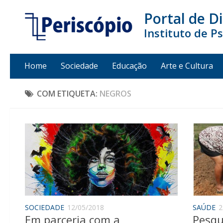
Portal de D
Instituto de P
Home
Sociedade
Educação
Arte e Cultura
COM ETIQUETA:
NEGROS
SOCIEDADE
12/05/2018
SAÚDE
2
Em parceria com a
Pesqu