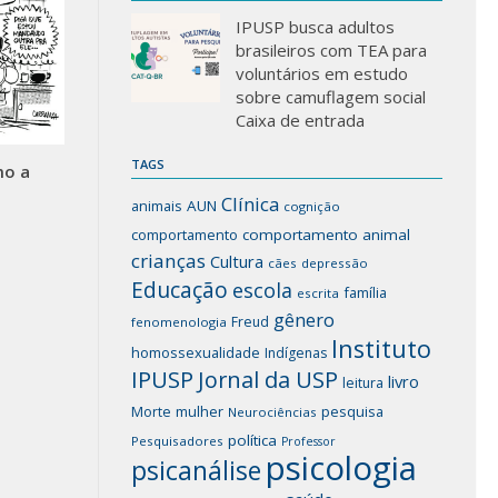
IPUSP busca adultos
brasileiros com TEA para
voluntários em estudo
sobre camuflagem social
Caixa de entrada
TAGS
mo a
Clínica
animais
AUN
cognição
comportamento
comportamento animal
crianças
Cultura
cães
depressão
Educação
escola
família
escrita
gênero
Freud
fenomenologia
Instituto
homossexualidade
Indígenas
IPUSP
Jornal da USP
livro
leitura
mulher
pesquisa
Morte
Neurociências
política
Pesquisadores
Professor
psicologia
psicanálise