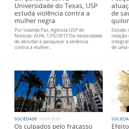
Universidade do Texas, USP
atuaç
estuda violência contra a
de sa
mulher negra
quilo
Por Iolanda Paz, Agência USP de
Estudo 
Notícias: AUN, 17/5/2017 Da necessidade
relação 
de abordar e pesquisar a violência
integra
contra a mulher...
de uma 
SOCIEDADE
18/05/2016
SOCIED
Os culpados pelo fracasso
Efeito