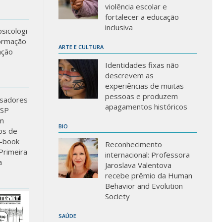
violência escolar e
fortalecer a educação
inclusiva
sicologi
formação
ARTE E CULTURA
ação
Identidades fixas não
descrevem as
experiências de muitas
pessoas e produzem
sadores
apagamentos históricos
USP
m
BIO
los de
-book
Reconhecimento
Primeira
internacional: Professora
a
Jaroslava Valentova
recebe prêmio da Human
Behavior and Evolution
Society
SAÚDE