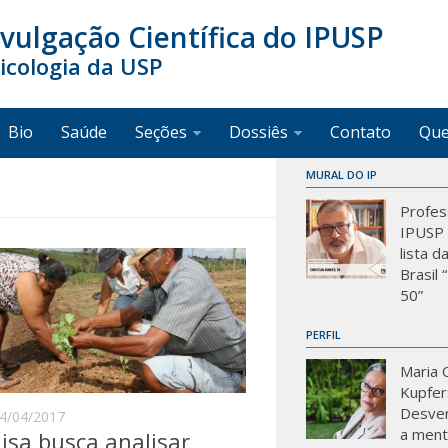
ivulgação Científica do IPUSP
sicologia da USP
Bio
Saúde
Seções
Dossiês
Contato
Qu
MURAL DO IP
Profes
IPUSP 
lista d
Brasil
50”
PERFIL
Maria C
Kupfer
Desve
4/04/2017
a mente
isa busca analisar