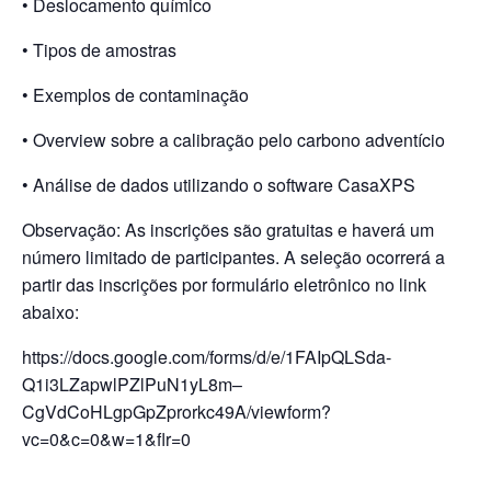
• Deslocamento químico
• Tipos de amostras
• Exemplos de contaminação
• Overview sobre a calibração pelo carbono adventício
• Análise de dados utilizando o software CasaXPS
Observação: As inscrições são gratuitas e haverá um
número limitado de participantes. A seleção ocorrerá a
partir das inscrições por formulário eletrônico no link
abaixo:
https://docs.google.com/forms/d/e/1FAIpQLSda-
Q1i3LZapwlPZlPuN1yL8m–
CgVdCoHLgpGpZprorkc49A/viewform?
vc=0&c=0&w=1&flr=0