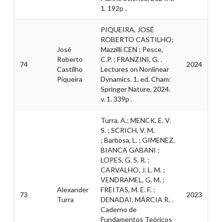
1. 192p .
PIQUEIRA, JOSÉ
ROBERTO CASTILHO;
José
Mazzilli CEN ; Pesce,
Roberto
C.P. ; FRANZINI, G. .
74
2024
Castilho
Lectures on Nonlinear
Piqueira
Dynamics. 1. ed. Cham:
Springer Nature, 2024.
v. 1. 339p .
Turra, A.; MENCK, E. V.
S. ; SCRICH, V. M.
; Barbosa, L. ; GIMENEZ,
BIANCA GABANI ;
LOPES, G. S. R. ;
CARVALHO, J. L. M. ;
VENDRAMEL, G. M. ;
Alexander
FREITAS, M. E. F. ;
73
2023
Turra
DENADAI, MÁRCIA R. .
Caderno de
Fundamentos Teóricos