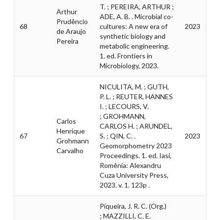
T. ; PEREIRA, ARTHUR ;
Arthur
ADE, A. B. . Microbial co-
Prudêncio
68
cultures: A new era of
2023
de Araujo
synthetic biology and
Pereira
metabolic engineering.
1. ed. Frontiers in
Microbiology, 2023.
NICULITA, M. ; GUTH,
P. L. ; REUTER, HANNES
I. ; LECOURS, V.
; GROHMANN,
Carlos
CARLOS H. ; ARUNDEL,
Henrique
67
S. ; QIN, C. .
2023
Grohmann
Geomorphometry 2023
Carvalho
Proceedings. 1. ed. Iasi,
Romênia: Alexandru
Cuza University Press,
2023. v. 1. 123p .
Piqueira, J. R. C. (Org.)
; MAZZILLI, C. E.