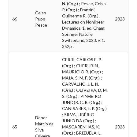
N. (Org.) ; Pesce, Celso
P. (Org.) ; Franzini,
Celso
Guilherme R. (Org.) .
66
Pupo
2023
Lectures on Nonlinear
Pesce
Dynamics. 1. ed. Cham:
Springer Nature
Switzerland, 2023. v. 1.
352p .
CERRI, CARLOS E. P.
(Org.) ; CHERUBIN,
MAURÍCIO R. (Org.) ;
MAIA, S. M. F. (Org.) ;
CARVALHO, J. L. N.
(Org.) ; OLIVEIRA, D. M.
S. (Org.) ; PINHEIRO
JUNIOR, C. R. (Org.) ;
CANISARES, L. P. (Org.)
; SILVA, LIBÉRIO
Dener
JUNIO DA (Org.) ;
Márcio da
65
MASCARENHAS, K.
2023
Silva
(Org.) ; BRIZUELA, L.
Oliveira