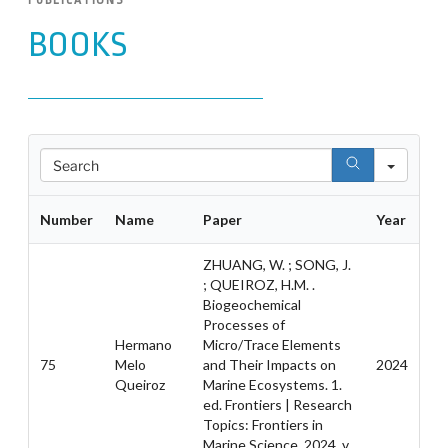
PUBLICATIONS
BOOKS
Search
Number
Name
Paper
Year
ZHUANG, W. ; SONG, J.
; QUEIROZ, H.M. .
Biogeochemical
Processes of
Hermano
Micro/Trace Elements
75
Melo
and Their Impacts on
2024
Queiroz
Marine Ecosystems. 1.
ed. Frontiers | Research
Topics: Frontiers in
Marine Science, 2024. v.