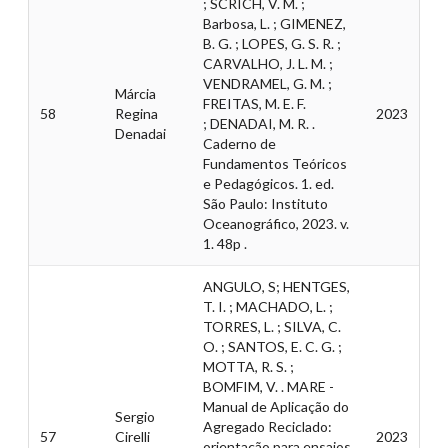
; SCRICH, V. M. ;
Barbosa, L. ; GIMENEZ,
B. G. ; LOPES, G. S. R. ;
CARVALHO, J. L. M. ;
VENDRAMEL, G. M. ;
Márcia
FREITAS, M. E. F.
58
Regina
2023
; DENADAI, M. R. .
Denadai
Caderno de
Fundamentos Teóricos
e Pedagógicos. 1. ed.
São Paulo: Instituto
Oceanográfico, 2023. v.
1. 48p .
ANGULO, S; HENTGES,
T. I. ; MACHADO, L. ;
TORRES, L. ; SILVA, C.
O. ; SANTOS, E. C. G. ;
MOTTA, R. S. ;
BOMFIM, V. . MARE -
Manual de Aplicação do
Sergio
Agregado Reciclado:
57
Cirelli
2023
orientação para ensaios