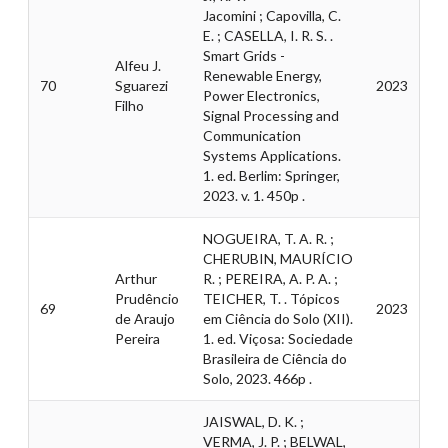
Jacomini ; Capovilla, C.
E. ; CASELLA, I. R. S. .
Smart Grids -
Alfeu J.
Renewable Energy,
70
Sguarezi
2023
Power Electronics,
Filho
Signal Processing and
Communication
Systems Applications.
1. ed. Berlim: Springer,
2023. v. 1. 450p .
NOGUEIRA, T. A. R. ;
CHERUBIN, MAURÍCIO
Arthur
R. ; PEREIRA, A. P. A. ;
Prudêncio
TEICHER, T. . Tópicos
69
2023
de Araujo
em Ciência do Solo (XII).
Pereira
1. ed. Viçosa: Sociedade
Brasileira de Ciência do
Solo, 2023. 466p .
JAISWAL, D. K. ;
VERMA, J. P. ; BELWAL,