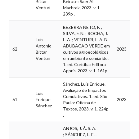
Bittar
Beirute: Saer Al
Venturi
Machrek, 2023. v. 1.
239p .
BEZERRA NETO, F. ;
SILVA, F. N. ; ROCHA, J.
Luis
L. A. ; VENTURI, L. A. B. .
Antonio
ADUBAÇÃO VERDE em
62
2023
Bittar
cultivos agroecológicos
Venturi
em ambiente semiárido.
1. ed. Curitiba: Editora
Appris, 2023. v. 1. 161p .
Sánchez, Luis Enrique.
Avaliação de Impactos
Luis
Cumulativos. 1. ed. São
61
Enrique
2023
Paulo: Oficina de
Sánchez
Textos, 2023. v. 1. 224p
.
ANJOS, J. Â. S. A.
; SÁNCHEZ, L. E. .