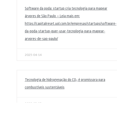
Software da poda: startup cria tecnologia para mapear
árvores de São Paulo – Leia mais em:
https://capitalreset.uol.com.br/empresas/startups/software-
da-poda-startup-quer-usar-tecnologia-para-mapear-
arvores-de-sao-paulo/
2025-04-14
Tecnologia de hidrogenação do CO₂ é promissora para
combustíveis sustentáveis
2025-05-05