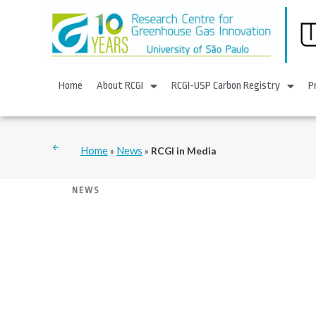
Home
About RCGI
RCGI-USP Carbon Registry
P
Home
News
»
»
RCGI in Media
NEWS