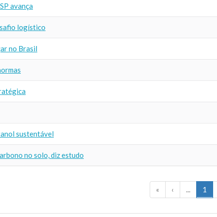
USP avança
afio logístico
ar no Brasil
 normas
ratégica
tanol sustentável
arbono no solo, diz estudo
«
‹
...
1