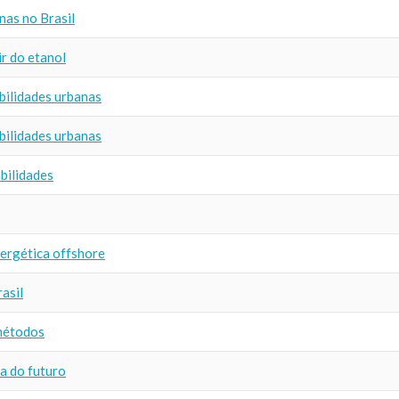
nas no Brasil
ir do etanol
bilidades urbanas
bilidades urbanas
bilidades
nergética offshore
asil
métodos
ia do futuro