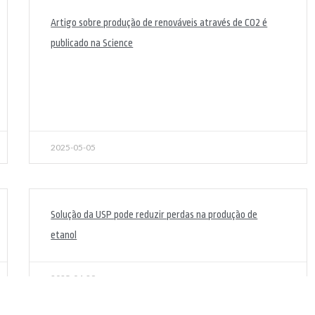
Artigo sobre produção de renováveis através de CO2 é
publicado na Science
2025-05-05
Solução da USP pode reduzir perdas na produção de
etanol
2025-04-29