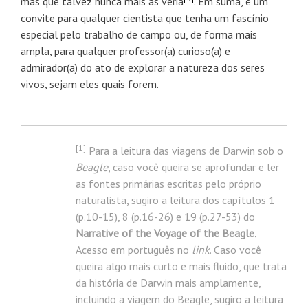
mas que talvez nunca mais as veria
. Em suma, é um
convite para qualquer cientista que tenha um fascínio
especial pelo trabalho de campo ou, de forma mais
ampla, para qualquer professor(a) curioso(a) e
admirador(a) do ato de explorar a natureza dos seres
vivos, sejam eles quais forem.
[
1]
Para a leitura das viagens de Darwin sob o
Beagle
, caso você queira se aprofundar e ler
as fontes primárias escritas pelo próprio
naturalista, sugiro a leitura dos capítulos 1
(p.10-15), 8 (p.16-26) e 19 (p.27-53) do
Narrative of the Voyage of the Beagle
.
Acesso em português no
link
. Caso você
queira algo mais curto e mais fluido, que trata
da história de Darwin mais amplamente,
incluindo a viagem do Beagle, sugiro a leitura