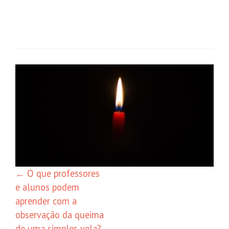
Navegação
de
posts
←
O que professores
e alunos podem
aprender com a
observação da queima
de uma simples vela?