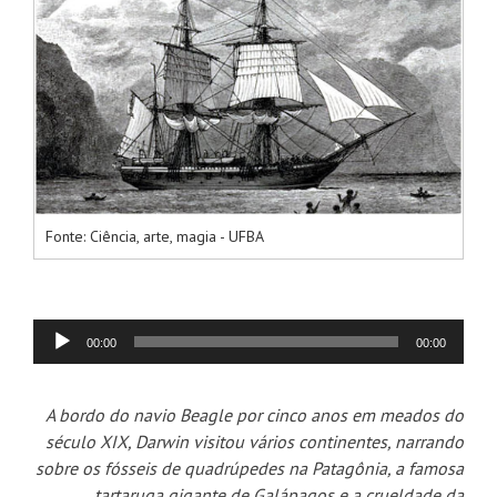
Fonte: Ciência, arte, magia - UFBA
00:00
00:00
Tocador
de
A bordo do navio Beagle por cinco anos em meados do
áudio
século XIX, Darwin visitou vários continentes, narrando
sobre os fósseis de quadrúpedes na Patagônia, a famosa
tartaruga gigante de Galápagos e a crueldade da