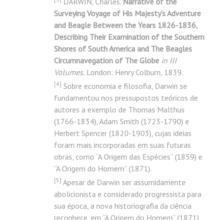
DARWIN, Charles.
Narrative of the
Surveying Voyage of His Majesty’s Adventure
and Beagle Between the Years 1826-1836,
Describing Their Examination of the Southern
Shores of South America and The Beagles
Circumnavegation of The Globe
in III
Volumes.
London: Henry Colburn, 1839.
[4
]
Sobre economia e filosofia, Darwin se
fundamentou nos pressupostos teóricos de
autores a exemplo de Thomas Malthus
(1766-1834), Adam Smith (1723-1790) e
Herbert Spencer (1820-1903), cujas ideias
foram mais incorporadas em suas futuras
obras, como “A Origem das Espécies” (1859) e
“A Origem do Homem” (1871).
[
5]
Apesar de Darwin ser assumidamente
abolicionista e considerado progressista para
sua época, a nova historiografia da ciência
reconhece, em “A Origem do Homem” (1871),