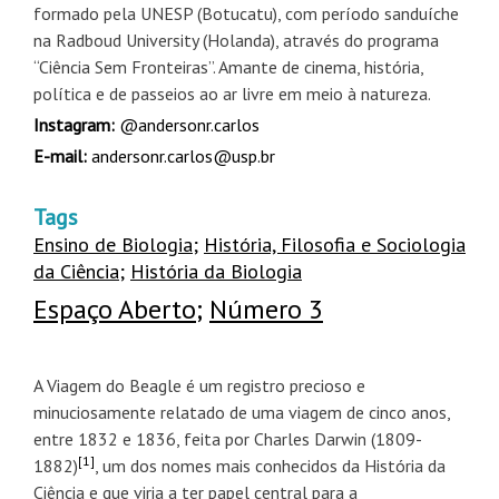
formado pela UNESP (Botucatu), com período sanduíche
na Radboud University (Holanda), através do programa
“Ciência Sem Fronteiras”. Amante de cinema, história,
política e de passeios ao ar livre em meio à natureza.
Instagram:
@andersonr.carlos
E-mail:
andersonr.carlos@usp.br
Tags
Ensino de Biologia
;
História, Filosofia e Sociologia
da Ciência
;
História da Biologia
Espaço Aberto
;
Número 3
A Viagem do Beagle é um registro precioso e
minuciosamente relatado de uma viagem de cinco anos,
entre 1832 e 1836, feita por Charles Darwin (1809-
[1]
1882)
, um dos nomes mais conhecidos da História da
Ciência e que viria a ter papel central para a