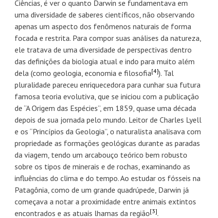
Ciências, é ver o quanto Darwin se fundamentava em
uma diversidade de saberes científicos, não observando
apenas um aspecto dos fenômenos naturais de forma
focada e restrita. Para compor suas análises da natureza,
ele tratava de uma diversidade de perspectivas dentro
das definições da biologia atual e indo para muito além
[4]
dela (como geologia, economia e filosofia
). Tal
pluralidade pareceu enriquecedora para cunhar sua futura
famosa teoria evolutiva, que se iniciou com a publicação
de “A Origem das Espécies”, em 1859, quase uma década
depois de sua jornada pelo mundo. Leitor de Charles Lyell
e os “Princípios da Geologia”, o naturalista analisava com
propriedade as formações geológicas durante as paradas
da viagem, tendo um arcabouço teórico bem robusto
sobre os tipos de minerais e de rochas, examinando as
influências do clima e do tempo. Ao estudar os fósseis na
Patagônia, como de um grande quadrúpede, Darwin já
começava a notar a proximidade entre animais extintos
[3]
encontrados e as atuais lhamas da região
.