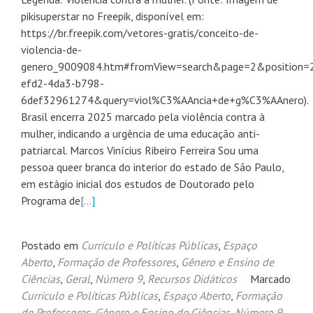
pikisuperstar no Freepik, disponível em:
https://br.freepik.com/vetores-gratis/conceito-de-
violencia-de-
genero_9009084.htm#fromView=search&page=2&position=
efd2-4da3-b798-
6def32961274&query=viol%C3%AAncia+de+g%C3%AAnero).
Brasil encerra 2025 marcado pela violência contra à
mulher, indicando a urgência de uma educação anti-
patriarcal. Marcos Vinícius Ribeiro Ferreira Sou uma
pessoa queer branca do interior do estado de São Paulo,
em estágio inicial dos estudos de Doutorado pelo
Programa de
[…]
Postado em
Currículo e Políticas Públicas
,
Espaço
Aberto
,
Formação de Professores
,
Gênero e Ensino de
Ciências
,
Geral
,
Número 9
,
Recursos Didáticos
Marcado
Currículo e Políticas Públicas
,
Espaço Aberto
,
Formação
de Professores
,
Gênero e Ensino de Ciências
,
Número 9
,