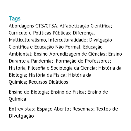
Tags
Abordagens CTS/CTSA
;
Alfabetização Cie
ntífica
;
Currículo e Políticas Públi
cas
;
Diferença,
Multiculturalismo, Interculturalidade
;
Divulgação
Científica e Educação Não Formal
;
Educação
Ambiental
;
Ensino-Aprendizagem de Ciências;
Ensino
Durante a Pandemia
;
Formação de Professores
;
História, Filosofia e Sociologia da Ciência
;
História da
Biologia
;
História da Física
;
História da
Quimica
;
Recursos Didáticos
Ensino de Biologia
;
Ensino de Física
;
Ensino de
Química
Entrevistas
;
Espaço Aberto
;
Resenhas
;
Textos de
Divulgação