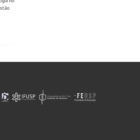
ogia no
estão