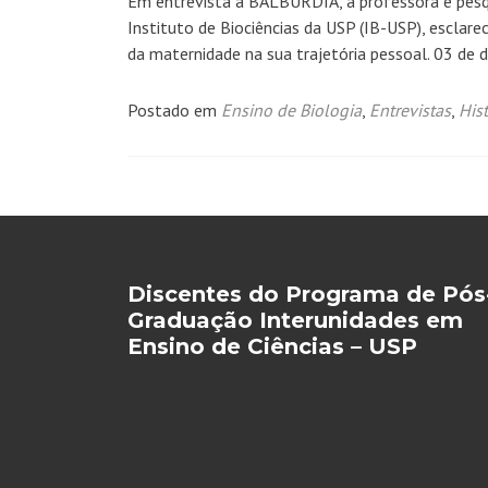
Em entrevista à BALBÚRDIA, a professora e pesqui
Instituto de Biociências da USP (IB-USP), esclare
da maternidade na sua trajetória pessoal. 03 de
Postado em
Ensino de Biologia
,
Entrevistas
,
Hist
Navegação
por
posts
Discentes do Programa de Pós
Graduação Interunidades em
Ensino de Ciências – USP