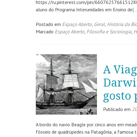
https://ru.pinterest.com/pin/6607625766151280
aluno do Programa Interunidades em Ensino de
[…
Postado em
Espaço Aberto
,
Geral
,
História da Bi
Marcado
Espaço Aberto
,
Filosofia e Sociologia
,
H
A Viag
Darwin
gosto 
Publicado em
20
A bordo do navio Beagle por cinco anos em meado
fósseis de quadrúpedes na Patagônia, a famosa t