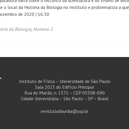
sadora narra sobre o histórico da licenciatura e do Ensino de Biol
ce o local da História da Biologia no Instituto e problematiza a qu
 dezembro de 2020 | 16:30
ória da Biologia
,
Número 2
-
Instituto de Física – Universidade de São Paulo
Sala 2023 do Edifício Principal
Rua do Matão, n. 1371 – CEP 05508-090
Cidade Universitária – São Paulo – SP – Brasil
revista.balburdia@usp.br