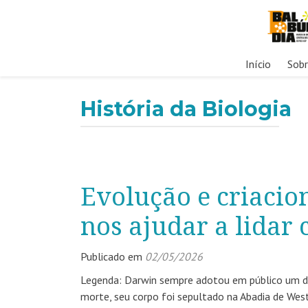
Pular
Início
Sob
para
o
História da Biologia
conteúdo
Evolução e criaci
nos ajudar a lidar
Publicado em
02/05/2026
Legenda: Darwin sempre adotou em público um dis
morte, seu corpo foi sepultado na Abadia de Westm