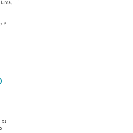
 Lima,
o 9
o
e os
no