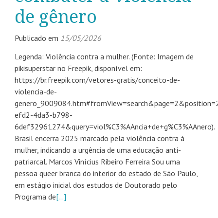
de gênero
Publicado em
15/05/2026
Legenda: Violência contra a mulher. (Fonte: Imagem de
pikisuperstar no Freepik, disponível em:
https://br.freepik.com/vetores-gratis/conceito-de-
violencia-de-
genero_9009084.htm#fromView=search&page=2&position=
efd2-4da3-b798-
6def32961274&query=viol%C3%AAncia+de+g%C3%AAnero).
Brasil encerra 2025 marcado pela violência contra à
mulher, indicando a urgência de uma educação anti-
patriarcal. Marcos Vinícius Ribeiro Ferreira Sou uma
pessoa queer branca do interior do estado de São Paulo,
em estágio inicial dos estudos de Doutorado pelo
Programa de
[…]