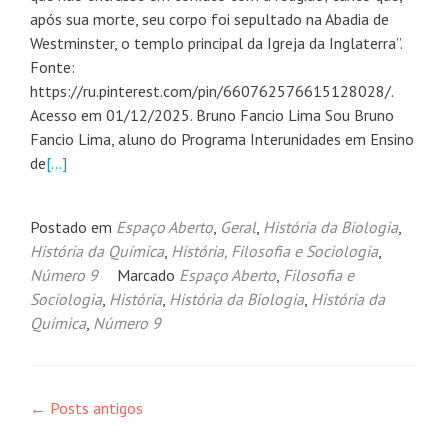
após sua morte, seu corpo foi sepultado na Abadia de
Westminster, o templo principal da Igreja da Inglaterra”.
Fonte:
https://ru.pinterest.com/pin/660762576615128028/.
Acesso em 01/12/2025. Bruno Fancio Lima Sou Bruno
Fancio Lima, aluno do Programa Interunidades em Ensino
de
[…]
Postado em
Espaço Aberto
,
Geral
,
História da Biologia
,
História da Química
,
História, Filosofia e Sociologia
,
Número 9
Marcado
Espaço Aberto
,
Filosofia e
Sociologia
,
História
,
História da Biologia
,
História da
Química
,
Número 9
Navegação
←
Posts antigos
por