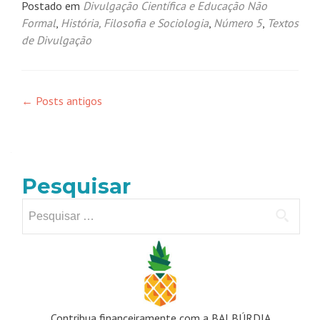
Postado em
Divulgação Científica e Educação Não
Formal
,
História, Filosofia e Sociologia
,
Número 5
,
Textos
de Divulgação
Navegação
←
Posts antigos
por
posts
Pesquisar
Pesquisar
por:
Contribua financeiramente com a BALBÚRDIA