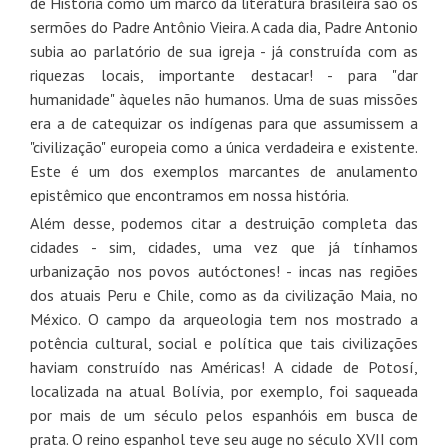
de História como um marco da literatura brasileira são os
sermões do Padre Antônio Vieira. A cada dia, Padre Antonio
subia ao parlatório de sua igreja - já construída com as
riquezas locais, importante destacar! - para "dar
humanidade" àqueles não humanos. Uma de suas missões
era a de catequizar os indígenas para que assumissem a
"civilização" europeia como a única verdadeira e existente.
Este é um dos exemplos marcantes de anulamento
epistêmico que encontramos em nossa história.
Além desse, podemos citar a destruição completa das
cidades - sim, cidades, uma vez que já tínhamos
urbanização nos povos autóctones! - incas nas regiões
dos atuais Peru e Chile, como as da civilização Maia, no
México. O campo da arqueologia tem nos mostrado a
potência cultural, social e política que tais civilizações
haviam construído nas Américas! A cidade de Potosí,
localizada na atual Bolívia, por exemplo, foi saqueada
por mais de um século pelos espanhóis em busca de
prata. O reino espanhol teve seu auge no século XVII com