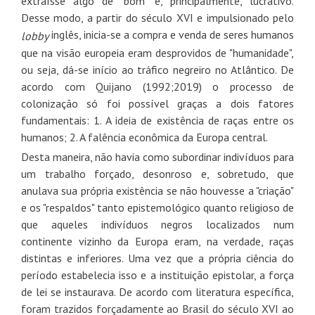
extraísse algo de "bom" e, principalmente, lucrativo.
Desse modo, a partir do século XVI e impulsionado pelo
inglês, inicia-se a compra e venda de seres humanos
lobby
que na visão europeia eram desprovidos de "humanidade",
ou seja, dá-se início ao tráfico negreiro no Atlântico. De
acordo com Quijano (1992;2019) o processo de
colonização só foi possível graças a dois fatores
fundamentais: 1. A ideia de existência de raças entre os
humanos; 2. A falência econômica da Europa central.
Desta maneira, não havia como subordinar indivíduos para
um trabalho forçado, desonroso e, sobretudo, que
anulava sua própria existência se não houvesse a "criação"
e os "respaldos" tanto epistemológico quanto religioso de
que aqueles indivíduos negros localizados num
continente vizinho da Europa eram, na verdade, raças
distintas e inferiores. Uma vez que a própria ciência do
período estabelecia isso e a instituição epistolar, a força
de lei se instaurava. De acordo com literatura específica,
foram trazidos forçadamente ao Brasil do século XVI ao