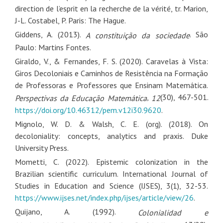
direction de l’esprit en la recherche de la vérité, tr. Marion,
J-L. Costabel, P. Paris: The Hague.
Giddens, A. (2013).
. São
A constituição da sociedade
Paulo: Martins Fontes.
Giraldo, V., & Fernandes, F. S. (2020). Caravelas à Vista:
Giros Decoloniais e Caminhos de Resistência na Formação
de Professoras e Professores que Ensinam Matemática.
,
(30), 467-501.
Perspectivas da Educação Matemática
12
https://doi.org/10.46312/pem.v12i30.9620
.
Mignolo, W. D. & Walsh, C. E. (org). (2018). On
decoloniality: concepts, analytics and praxis. Duke
University Press.
Mometti, C. (2022). Epistemic colonization in the
Brazilian scientific curriculum. International Journal of
Studies in Education and Science (IJSES), 3(1), 32-53.
https://www.ijses.net/index.php/ijses/article/view/26
.
Quijano, A. (1992).
Colonialidad e