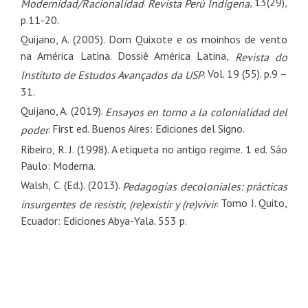
.
, 13(29),
Modernidad/Racionalidad
Revista Perú Indigena
p.11-20.
Quijano, A. (2005). Dom Quixote e os moinhos de vento
na América Latina. Dossiê América Latina,
Revista do
. Vol. 19 (55). p.9 –
Instituto de Estudos Avançados da USP
31.
Quijano, A. (2019).
Ensayos en torno a la colonialidad del
. First ed. Buenos Aires: Ediciones del Signo.
poder
Ribeiro, R. J. (1998). A etiqueta no antigo regime. 1 ed. São
Paulo: Moderna.
Walsh, C. (Ed.). (2013).
Pedagogías decoloniales: prácticas
. Tomo I. Quito,
insurgentes de resistir, (re)existir y (re)vivir
Ecuador: Ediciones Abya-Yala. 553 p.