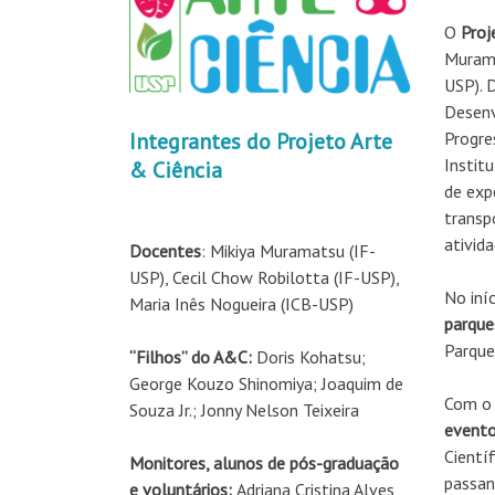
O
Proj
Murama
USP). 
Desenv
Progre
Integrantes do Projeto Arte
Instit
& Ciência
de exp
transp
ativid
Docentes
: Mikiya Muramatsu (IF-
USP), Cecil Chow Robilotta (IF-USP),
No iní
Maria Inês Nogueira (ICB-USP)
parqu
Parque
“Filhos” do A&C:
Doris Kohatsu;
George Kouzo Shinomiya; Joaquim de
Com o 
Souza Jr.; Jonny Nelson Teixeira
event
Cientí
Monitores, alunos de pós-graduação
passan
e voluntários:
Adriana Cristina Alves