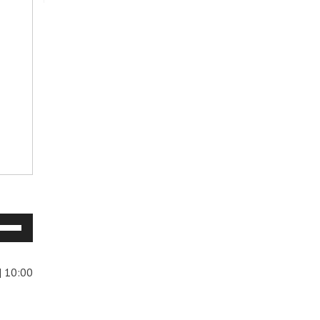
e
tas
| 10:00
ra
ma