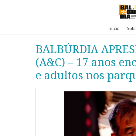
Pular
Início
Sob
para
o
BALBÚRDIA APRESEN
conteúdo
(A&C) – 17 anos en
e adultos nos parqu