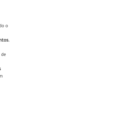
ido o
e
ntos.
 de
s
m