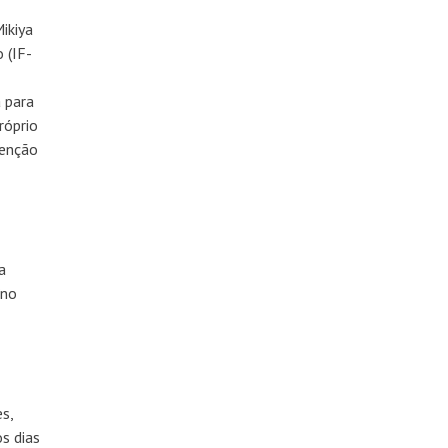
ra
ikiya
ixo
 (IF-
ra
mentar
 para
róprio
minuir
tenção
lume.
a
“no
s,
s dias