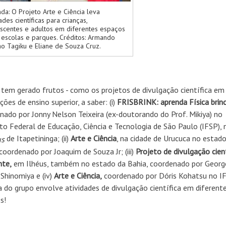
da: O Projeto Arte e Ciência leva
ades científicas para crianças,
scentes e adultos em diferentes espaços
escolas e parques. Créditos: Armando
o Tagiku e Eliane de Souza Cruz.
tem gerado frutos - como os projetos de divulgação científica em 
ições de ensino superior, a saber: (i)
FRISBRINK: aprenda Física brin
nado por Jonny Nelson Teixeira (ex-doutorando do Prof. Mikiya) no
uto Federal de Educação, Ciência e Tecnologia de São Paulo (IFSP), 
de Itapetininga; (ii)
Arte e Ciência
, na cidade de Urucuca no estad
s
 coordenado por Joaquim de Souza Jr; (iii)
Projeto de divulgação cien
nte,
em Ilhéus, também no estado da Bahia, coordenado por Georg
Shinomiya e (iv)
Arte e Ciência,
coordenado por Dóris Kohatsu no IF
ia do grupo envolve atividades de divulgação científica em diferent
s!