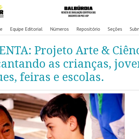
re
Equipe Editorial
Números
Repositório
Seções
Sub
TA: Projeto Arte & Ciên
cantando as crianças, jove
es, feiras e escolas.