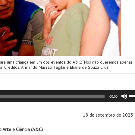
 para uma criança em um dos eventos do A&C: “Nós não queremos apenas
or. Créditos: Armando Massao Tagiku e Eliane de Souza Cruz.
Us
00:00
as
se
18 de setembro de 2023 
pa
ci
o Arte e Ciência (A&C)
ou