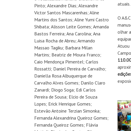
atuais.
Pinto; Alexandre Dias; Alexandre
Victor Santos Mascarenhas; Aline
O A&C 
Martins dos Santos; Aline Yumi Castro
manuse
Shibata; Alisson Leite Gomes; Amanda
olhar a
Bastos Ferreira; Ana Carolina; Ana
equipa
Luisa Rocha de Abreu; Armando
Atuou
Massao Tagiku; Barbara Milan
Campo 
Martins; Beatriz de Moura Franco;
110.0
Caio Mendonça Pimentel; Carlos
aprox
Rossatti; Daniel Pereira de Carvalho;
ediçõe
Daniella Rosa Albuquerque de
exposi
Carvalho Alves Gomes; Danilo Claro
Zanardi; Diogo Soga; Edi Carlos
Pereira de Sousa; Elcio de Souza
Lopes; Erick Henrique Gomes;
Estevão Antoine Terzian Simonka;
Fernanda Alexandrina Queiroz Gomes;
Fernanda Queiroz Gomes; Flávia