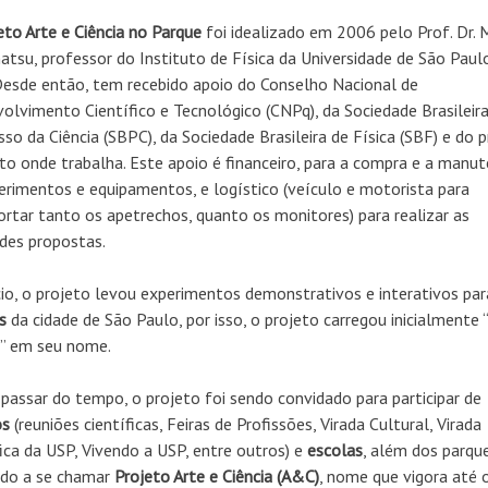
pa
eto Arte e Ciência no Parque
foi idealizado em 2006 pelo Prof. Dr. M
ba
tsu, professor do Instituto de Física da Universidade de São Paulo
pa
Desde então, tem recebido apoio do Conselho Nacional de
au
olvimento Científico e Tecnológico (CNPq), da Sociedade Brasileira
ou
sso da Ciência (SBPC), da Sociedade Brasileira de Física (SBF) e do p
di
uto onde trabalha. Este apoio é financeiro, para a compra e a manu
o
erimentos e equipamentos, e logístico (veículo e motorista para
vo
ortar tanto os apetrechos, quanto os monitores) para realizar as
ades propostas.
cio, o projeto levou experimentos demonstrativos e interativos par
es
da cidade de São Paulo, por isso, o projeto carregou inicialmente 
” em seu nome.
passar do tempo, o projeto foi sendo convidado para participar de
os
(reuniões científicas, Feiras de Profissões, Virada Cultural, Virada
fica da USP, Vivendo a USP, entre outros) e
escolas
,
além dos parque
do a se chamar
Projeto Arte e Ciência (A&C)
, nome que vigora até o