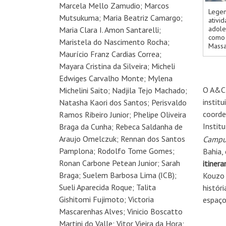
Marcela Mello Zamudio; Marcos
Legen
Mutsukuma; Maria Beatriz Camargo;
ativid
adole
Maria Clara I. Amon Santarelli;
como 
Maristela do Nascimento Rocha;
Massa
Maurício Franz Cardias Correa;
Mayara Cristina da Silveira; Micheli
Edwiges Carvalho Monte; Mylena
O A&C 
Michelini Saito; Nadjila Tejo Machado;
institu
Natasha Kaori dos Santos; Perisvaldo
coorde
Ramos Ribeiro Junior; Phelipe Oliveira
Instit
Braga da Cunha; Rebeca Saldanha de
Araujo Omelczuk; Rennan dos Santos
Campu
Pamplona; Rodolfo Tome Gomes;
Bahia,
Ronan Carbone Petean Junior; Sarah
itinera
Braga; Suelem Barbosa Lima (ICB);
Kouzo 
Sueli Aparecida Roque; Talita
histór
Gishitomi Fujimoto; Victoria
espaço
Mascarenhas Alves; Vinicio Boscatto
Martini do Valle; Vitor Vieira da Hora;