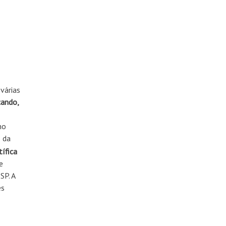
várias
cando,
no
o da
tífica
e
SP. A
es