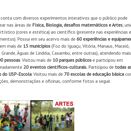
conta com diversos experimentos interativos que o público pode
ar nas áreas de
Física, Biologia, desafios matemáticos e Artes
, un
rtístico (cores e estética) ao científico (presente nas experiências 
mentos). Possui em seu acervo mais de
60 experiências e equipame
 em mais de
15 municípios
(Foz do Iguaçu, Vitória, Manaus, Maceió,
Grande, Águas de Lindóia, Caxambu, entre outras), atendendo mais
00 pessoas
. Visitou mais de
10 parques públicos
e participou em
imadamente
20 eventos científicos-culturais.
Participou de
todas a
s do USP-Escola
. Visitou mais de
70 escolas de educação básica
co
ções, demonstrações e oficinas, conforme fotos a seguir.