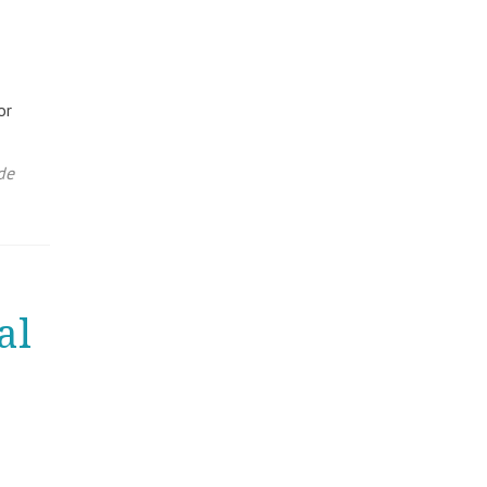
or
de
al