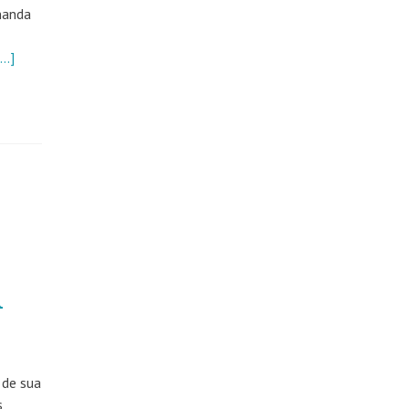
rnanda
[…]
m
 de sua
s