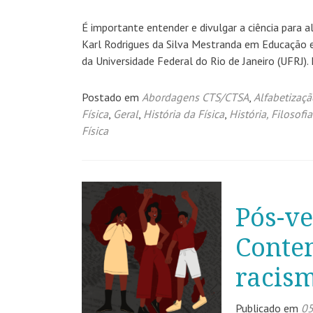
É importante entender e divulgar a ciência para a
Karl Rodrigues da Silva Mestranda em Educação 
da Universidade Federal do Rio de Janeiro (UFRJ)
Postado em
Abordagens CTS/CTSA
,
Alfabetizaçã
Física
,
Geral
,
História da Física
,
História, Filosofi
Física
Pós-v
Conte
racism
Publicado em
05