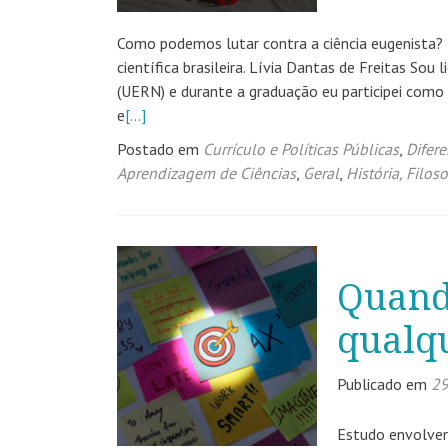
Como podemos lutar contra a ciência eugenista?
científica brasileira. Lívia Dantas de Freitas So
(UERN) e durante a graduação eu participei como
e
[…]
Postado em
Currículo e Políticas Públicas
,
Difere
Aprendizagem de Ciências
,
Geral
,
História, Filos
Quand
qualq
Publicado em
29
Estudo envolven