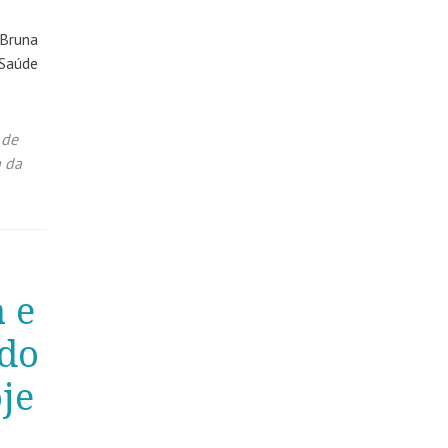
 Bruna
 Saúde
 de
a da
 e
 do
oje