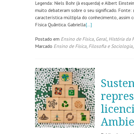
Legenda: Niels Bohr (à esquerda) e Albert Einstei
muito debateram sobre o seu significado. Fonte: @
característica múltipla do conhecimento, assim
Física Quântica. Gabriella
[…]
Postado em
Ensino de Física
,
Geral
,
História da F
Marcado
Ensino de Física
,
Filosofia e Sociologia
Susten
repres
licenc
Ambie