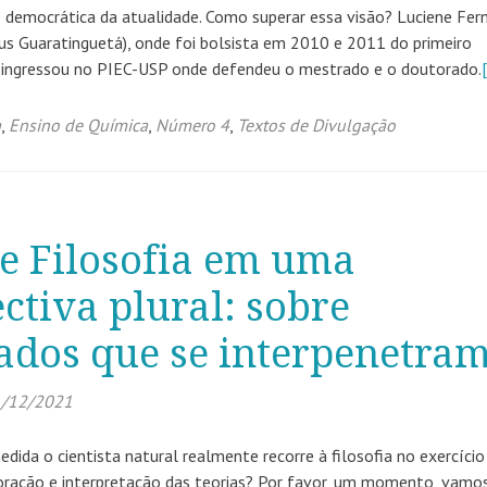
ise democrática da atualidade. Como superar essa visão? Luciene Fe
us Guaratinguetá), onde foi bolsista em 2010 e 2011 do primeiro
, ingressou no PIEC-USP onde defendeu o mestrado e o doutorado.
a
,
Ensino de Química
,
Número 4
,
Textos de Divulgação
 e Filosofia em uma
ctiva plural: sobre
ados que se interpenetra
/12/2021
ida o cientista natural realmente recorre à filosofia no exercício
aboração e interpretação das teorias? Por favor, um momento, vamo