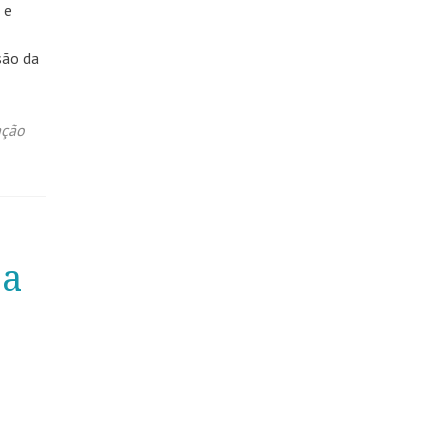
 e
são da
ação
 a