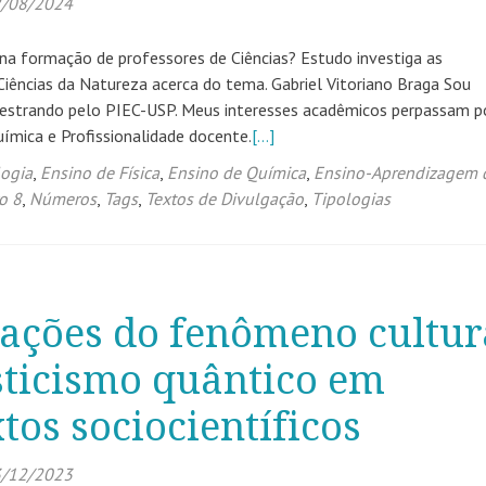
/08/2024
 formação de professores de Ciências? Estudo investiga as
Ciências da Natureza acerca do tema. Gabriel Vitoriano Braga Sou
estrando pelo PIEC-USP. Meus interesses acadêmicos perpassam p
mica e Profissionalidade docente.
[…]
logia
,
Ensino de Física
,
Ensino de Química
,
Ensino-Aprendizagem 
o 8
,
Números
,
Tags
,
Textos de Divulgação
,
Tipologias
ações do fenômeno cultur
sticismo quântico em
tos sociocientíficos
/12/2023