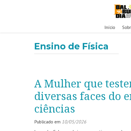
Pular
Início
Sob
para
o
Ensino de Física
conteúdo
A Mulher que test
diversas faces do e
ciências
Publicado em
10/05/2026