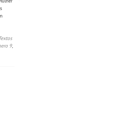
Mulher
os
em
Textos
ero 9
,