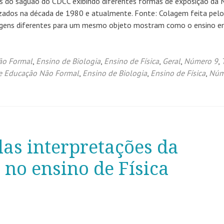
 do saguão do CDCC exibindo diferentes formas de exposição da 
lizados na década de 1980 e atualmente. Fonte: Colagem feita pel
agens diferentes para um mesmo objeto mostram como o ensino 
Não Formal
,
Ensino de Biologia
,
Ensino de Física
,
Geral
,
Número 9
,
 e Educação Não Formal
,
Ensino de Biologia
,
Ensino de Física
,
Núm
las interpretações da
no ensino de Física