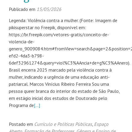
Publicado em
15/05/2026
Legenda: Violência contra a mulher. (Fonte: Imagem de
pikisuperstar no Freepik, disponível em:
https://br.freepik.com/vetores-gratis/conceito-de-
violencia-de-
genero_9009084.htm#fromView=search&page=2&position=
efd2-4da3-b798-
6def32961274&query=viol%C3%AAncia+de+g%C3%AAnero).
Brasil encerra 2025 marcado pela violência contra à
mulher, indicando a urgência de uma educação anti-
patriarcal. Marcos Vinícius Ribeiro Ferreira Sou uma
pessoa queer branca do interior do estado de São Paulo,
em estágio inicial dos estudos de Doutorado pelo
Programa de
[…]
Postado em
Currículo e Políticas Públicas
,
Espaço
Aberto
,
Formação de Professores
,
Gênero e Ensino de