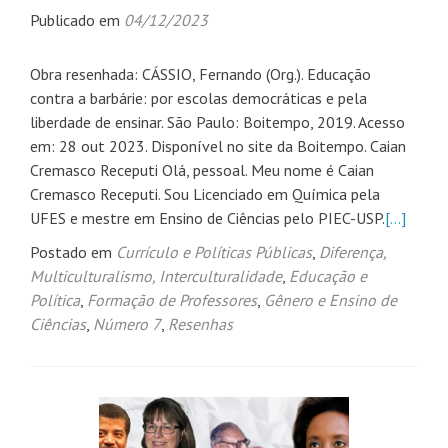
Publicado em
04/12/2023
Obra resenhada: CÁSSIO, Fernando (Org.). Educação
contra a barbárie: por escolas democráticas e pela
liberdade de ensinar. São Paulo: Boitempo, 2019. Acesso
em: 28 out 2023. Disponível no site da Boitempo. Caian
Cremasco Receputi Olá, pessoal. Meu nome é Caian
Cremasco Receputi. Sou Licenciado em Química pela
UFES e mestre em Ensino de Ciências pelo PIEC-USP.
[…]
Postado em
Currículo e Políticas Públicas
,
Diferença,
Multiculturalismo, Interculturalidade
,
Educação e
Política
,
Formação de Professores
,
Gênero e Ensino de
Ciências
,
Número 7
,
Resenhas