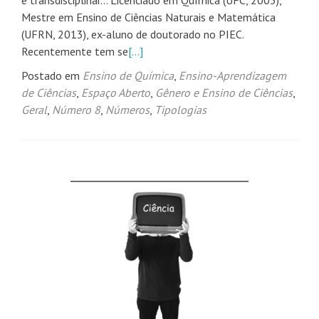
e transdisciplinar… Licenciado em Química (UFC, 2003),
Mestre em Ensino de Ciências Naturais e Matemática
(UFRN, 2013), ex-aluno de doutorado no PIEC.
Recentemente tem se
[…]
Postado em
Ensino de Química
,
Ensino-Aprendizagem
de Ciências
,
Espaço Aberto
,
Gênero e Ensino de Ciências
,
Geral
,
Número 8
,
Números
,
Tipologias