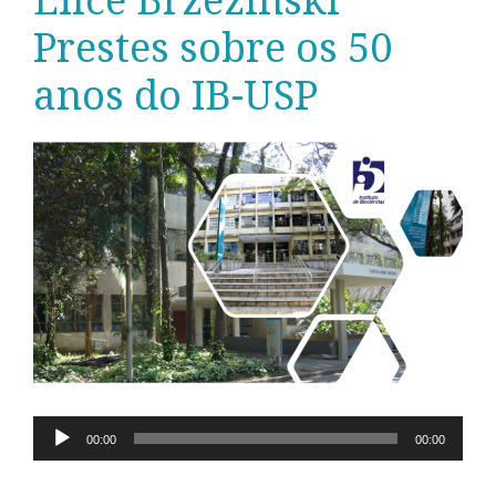
Elice Brzezinski
Prestes sobre os 50
anos do IB-USP
00:00
00:00
Tocador
de