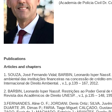
(Academia de Polícia Civil Dr. C
Publications
Articles and chapters
1. SOUZA, José Fernando Vidal; BARBIN, Leonardo Isper Nassif. A
ambiental das instituições financeiras na concessão de crédito em
Internacional de Direito Ambiental. , v.1, p.139 – 167, 2012.
2. BARBIN, Leonardo Isper Nassif. Restrições ao Poder Geral de Cau
Revista dos Acadêmicos de Direito UNESP. , v.1, p.135 – 148, 199
3.FERNANDES. Aline O. F.; JORDANI. Denis Ortiz; SILVA. Juvên
DUARTE JR. Dimas P.; FARIA. Tiago Miguel; CALÇADO, Gustavo 
ZAGO. Evair de J.; MACHADO. Fabrício J.; ARANTES. Danilo; RA