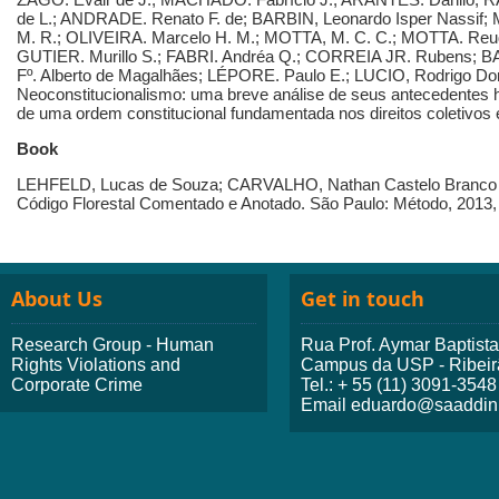
de L.; ANDRADE. Renato F. de; BARBIN, Leonardo Isper Nassif; 
M. R.; OLIVEIRA. Marcelo H. M.; MOTTA, M. C. C.; MOTTA. Re
GUTIER. Murillo S.; FABRI. Andréa Q.; CORREIA JR. Rubens; B
Fº. Alberto de Magalhães; LÉPORE. Paulo E.; LUCIO, Rodrigo Do
Neoconstitucionalismo: uma breve análise de seus antecedentes his
de uma ordem constitucional fundamentada nos direitos coletivos
Book
LEHFELD, Lucas de Souza; CARVALHO, Nathan Castelo Branco d
Código Florestal Comentado e Anotado. São Paulo: Método, 2013, 
About Us
Get in touch
Research Group - Human
Rua Prof. Aymar Baptist
Rights Violations and
Campus da USP - Ribeir
Corporate Crime
Tel.: + 55 (11) 3091-3548
Email eduardo@saaddini