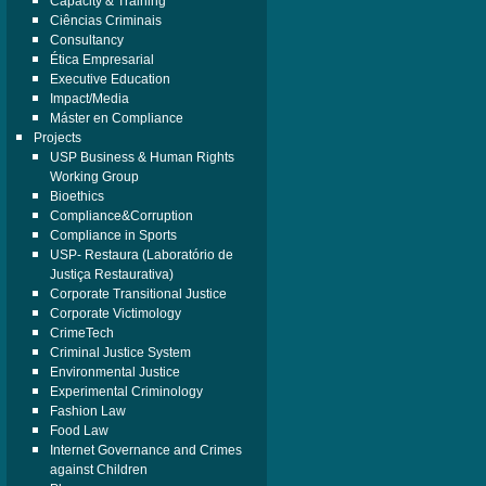
Capacity & Training
Ciências Criminais
Consultancy
Ética Empresarial
Executive Education
Impact/Media
Máster en Compliance
Projects
USP Business & Human Rights
Working Group
Bioethics
Compliance&Corruption
Compliance in Sports
USP- Restaura (Laboratório de
Justiça Restaurativa)
Corporate Transitional Justice
Corporate Victimology
CrimeTech
Criminal Justice System
Environmental Justice
Experimental Criminology
Fashion Law
Food Law
Internet Governance and Crimes
against Children