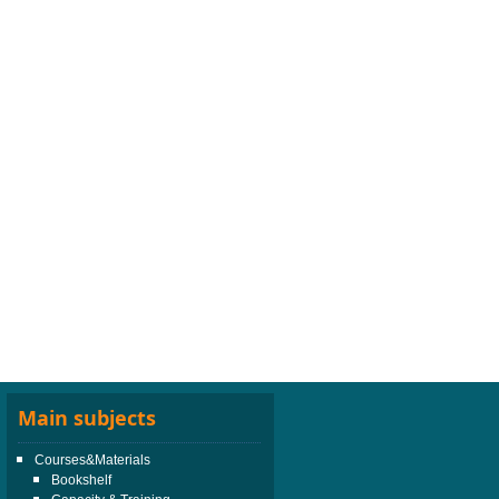
Main subjects
Courses&Materials
Bookshelf