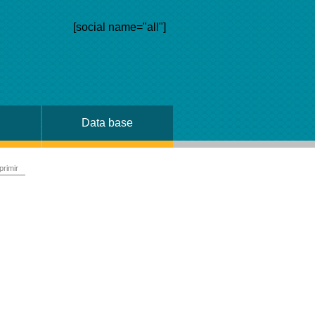
[social name="all"]
Data base
primir