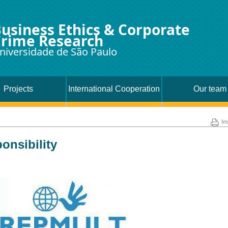
usiness Ethics & Corporate
rime Research
niversidade de São Paulo
Projects
International Cooperation
Our team
Im
onsibility