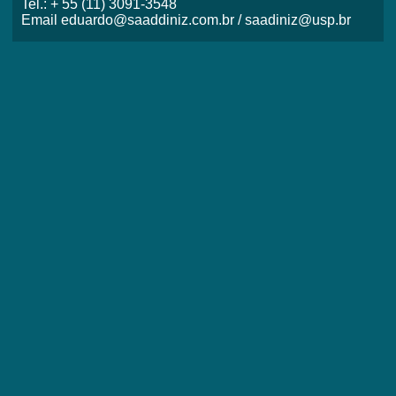
Tel.: + 55 (11) 3091-3548
Email eduardo@saaddiniz.com.br / saadiniz@usp.br