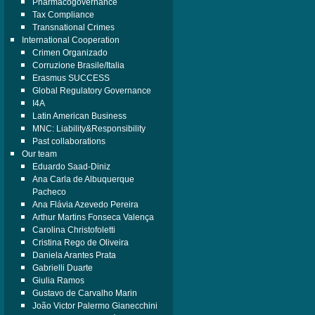
Pharmacogovernance
Tax Compliance
Transnational Crimes
International Cooperation
Crimen Organizado
Corruzione Brasile/Italia
Erasmus SUCCESS
Global Regulatory Governance
I4A
Latin American Business
MNC: Liability&Responsibility
Past collaborations
Our team
Eduardo Saad-Diniz
Ana Carla de Albuquerque
Pacheco
Ana Flávia Azevedo Pereira
Arthur Martins Fonseca Valença
Carolina Christofoletti
Cristina Rego de Oliveira
Daniela Arantes Prata
Gabrielli Duarte
Giulia Ramos
Gustavo de Carvalho Marin
João Victor Palermo Gianecchini