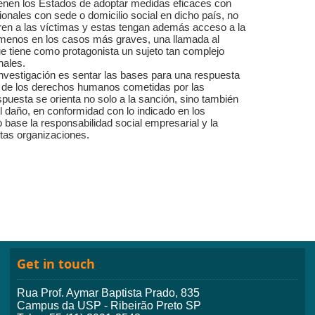
tienen los Estados de adoptar medidas eficaces con
ionales con sede o domicilio social en dicho país, no
ren a las víctimas y estas tengan además acceso a la
al menos en los casos más graves, una llamada al
e tiene como protagonista un sujeto tan complejo
nales.
investigación es sentar las bases para una respuesta
s de los derechos humanos cometidas por las
puesta se orienta no solo a la sanción, sino también
el daño, en conformidad con lo indicado en los
base la responsabilidad social empresarial y la
tas organizaciones.
Get in touch
Rua Prof. Aymar Baptista Prado, 835
Campus da USP - Ribeirão Preto SP