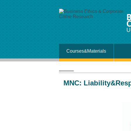
B
C
U
Courses&Materials
MNC: Liability&Resp