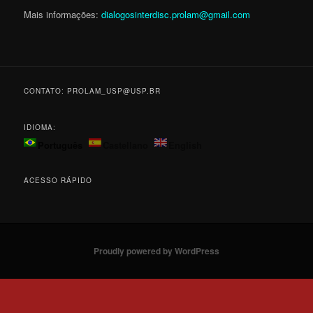
Mais informações:
dialogosinterdisc.prolam@
gmail.com
CONTATO: PROLAM_USP@USP.BR
IDIOMA:
Português
Castellano
English
ACESSO RÁPIDO
Proudly powered by WordPress