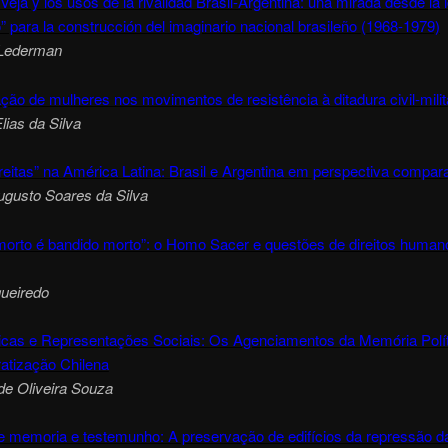
 Veja y los usos de la rivalidad Brasil-Argentina: una mirada desde la 
o” para la construcción del imaginario nacional brasileño (1968-1979)
 Lederman
ação de mulheres nos movimentos de resistência à ditadura civil-milit
lias da Silva
eitas” na América Latina: Brasil e Argentina em perspectiva compar
ugusto Soares da Silva
morto é bandido morto”: o Homo Sacer e questões de direitos human
gueiredo
ticas e Representações Sociais: Os Agenciamentos da Memória Polít
tização Chilena
de Oliveira Souza
e memoria e testemunho: A preservação de edifícios da repressão d