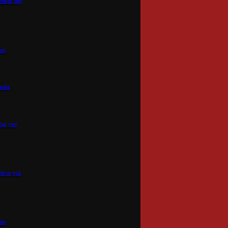
idea de
ar
ada
os no
ica na
as