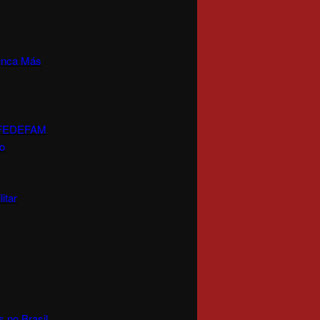
Nunca Más
 a FEDEFAM
o
itar
s no Brasil