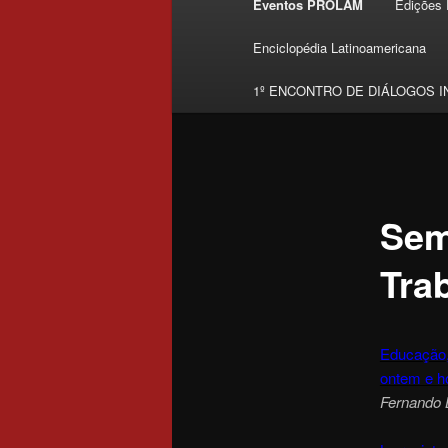
Eventos PROLAM
Edições
Skip to primary content
Enciclopédia Latinoamericana
1º ENCONTRO DE DIÁLOGOS I
Sem
Tra
Educação, 
ontem e h
Fernando 