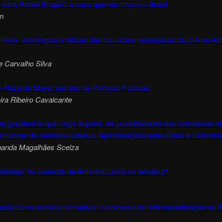
 para Rafael Braga!”: o caso que não choca o Brasil
m
ênix: estratégias e táticas das incursões repressivas da CIA na Am
e Carvalho Silva
 Plaza de Mayo: um ator de Políticas Públicas
ira Ribeiro Cavalcante
a guardará lo que valga la pena. As possibilidades das comissões d
trutoras de memória coletiva. Aproximações entre Brasil e Colômbia
nanda Magalhães Scelza
íbridas” no contexto da América Latina no século 21
cia como escolha normativa: o processo de redemocratização no Br