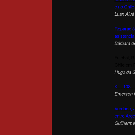
e no Chile
Luan Aiuá
Reparación
asistencia
Bárbara d
Futebol, 
Chile em 
Hugo da S
K… 108… s
Emerson P
Verdade, 
entre Argen
Guilherm