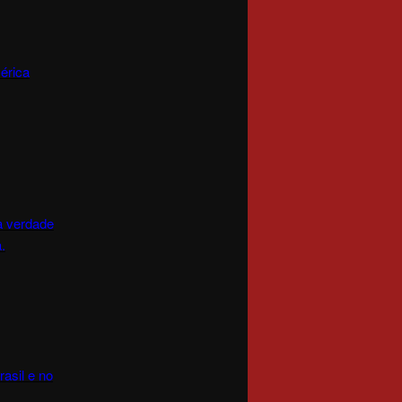
érica
a verdade
.
asil e no