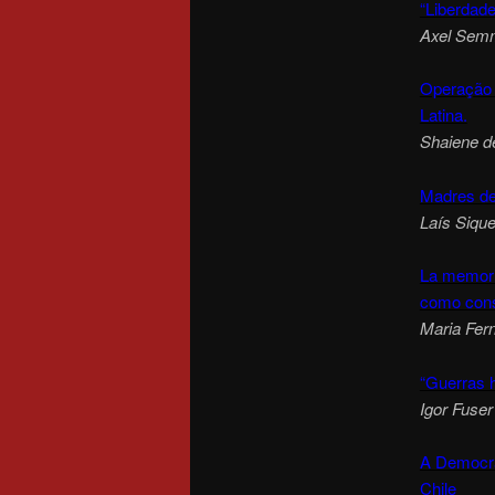
“Liberdade
Axel Sem
Operação F
Latina.
Shaiene d
Madres de
Laís Sique
La memori
como cons
Maria Fer
“Guerras h
Igor Fuser
A Democra
Chile