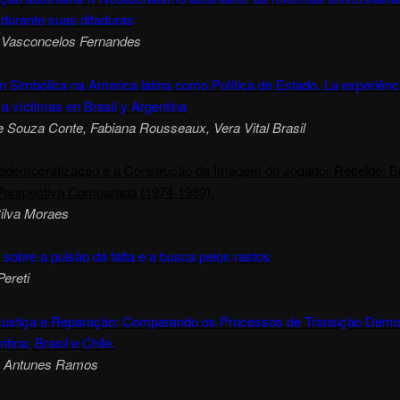
 durante suas ditaduras
 Vasconcelos Fernandes
 Simbólica na America latina como Política de Estado. La experiênc
 a víctimas en Brasil y Argentina
e Souza Conte, Fabiana Rousseaux, Vera Vital Brasil
Redemocratização e a Construção da Imagem do Jogador Rebelde: Br
Perspectiva Comparada (1974-1989).
ilva Moraes
obre a pulsão da falta e a busca pelos rastos
ereti
Justiça e Reparação: Comparando os Processos de Transição Demo
tina, Brasil e Chile.
e Antunes Ramos