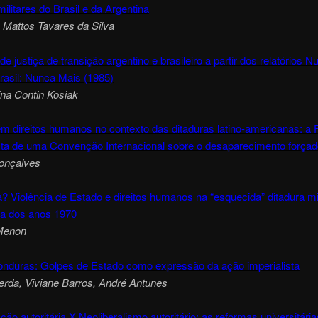
militares do Brasil e da Argentina
 Mattos Tavares da Silva
e justiça de transição argentino e brasileiro a partir dos relatórios 
rasil: Nunca Mais (1985)
ina Contin Kosiak
em direitos humanos no contexto das ditaduras latino-americanas:
sta de uma Convenção Internacional sobre o desaparecimento forçad
onçalves
? Violência de Estado e direitos humanos na “esquecida” ditadura mil
na dos anos 1970
Menon
Honduras: Golpes de Estado como expressão da ação imperialista
erda, Viviane Barros, André Antunes
ão autoritária X Neoliberalismo autoritário: as reformas universitária