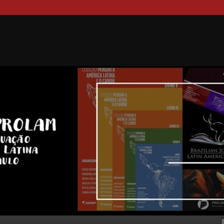
duções PROLAM/USP