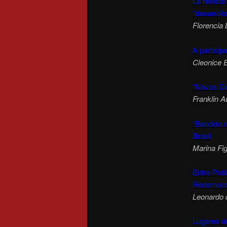
La revista
“desarroll
Florencia
A particip
Cleonice E
“Novas Dir
Franklin A
“Bandido 
Brasil
Marina Fi
Entre Prá
Redemocra
Leonardo 
Lugares d