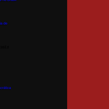
ia de
asil e
crática