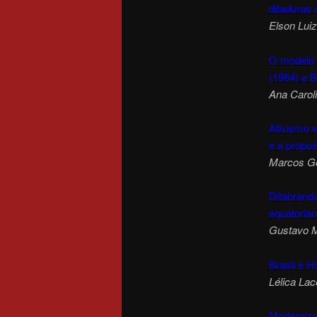
ditaduras 
Elson Luiz
O modelo d
(1984) e B
Ana Carol
Ativismo 
e a propo
Marcos G
Ditabranda
equatoria
Gustavo 
Brasil e 
Lélica Lac
Modernizaç