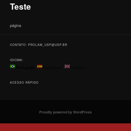
Teste
página
CONTATO: PROLAM_USP@USP.BR
IDIOMA:
Português
Castellano
English
ACESSO RÁPIDO
Proudly powered by WordPress