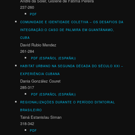
Andre da Soler, Gislene de Fátima Pereira
237-260
PDF
COMUNIDADE E IDENTIDADE COLETIVA – OS DESAFIOS DA
INTEGRAÇÃO:
O CASO DE PALMIRA EM GUANTÁNAMO,
CUBA
David Rubio Mendez
261-284
PDF (ESPAÑOL (ESPAÑA))
HABITAT URBANO NA SEGUNDA DÉCADA DO SÉCULO XXI
–
EXPERIÊNCIA CUBANA
Dania González Couret
285-317
PDF (ESPAÑOL (ESPAÑA))
REGIONALIZAÇÕES DURANTE O PERÍODO DITATORIAL
BRASILEIRO
Tainá Estanislau Siman
318-342
PDF