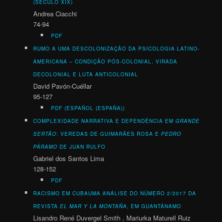
(SÉCULO XIX)
Andrea Ciacchi
74-94
PDF
RUMO A UMA DESCOLONIZAÇÃO DA PSICOLOGIA LATINO-
AMERICANA –
CONDIÇÃO PÓS-COLONIAL, VIRADA
DECOLONIAL E LUTA ANTICOLONIAL
David Pavón-Cuéllar
95-127
PDF (ESPAÑOL (ESPAÑA))
COMPLEXIDADE NARRATIVA E DEPENDÊNCIA EM
GRANDE
SERTÃO
: VEREDAS DE GUIMARÃES ROSA E
PEDRO
PÁRAMO
DE JUAN RULFO
Gabriel dos Santos Lima
128-152
PDF
RACISMO EM CUBA
UMA ANÁLISE DO NÚMERO 2/2017 DA
REVISTA
EL MAR Y LA MONTAÑA
, EM GUANTÁNAMO
Lisandro René Duvergel Smith , Mariurka Maturell Ruiz