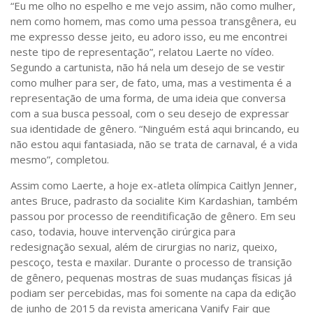
“Eu me olho no espelho e me vejo assim, não como mulher,
nem como homem, mas como uma pessoa transgênera, eu
me expresso desse jeito, eu adoro isso, eu me encontrei
neste tipo de representação”, relatou Laerte no vídeo.
Segundo a cartunista, não há nela um desejo de se vestir
como mulher para ser, de fato, uma, mas a vestimenta é a
representação de uma forma, de uma ideia que conversa
com a sua busca pessoal, com o seu desejo de expressar
sua identidade de gênero. “Ninguém está aqui brincando, eu
não estou aqui fantasiada, não se trata de carnaval, é a vida
mesmo”, completou.
Assim como Laerte, a hoje ex-atleta olímpica Caitlyn Jenner,
antes Bruce, padrasto da socialite Kim Kardashian, também
passou por processo de reenditificação de gênero. Em seu
caso, todavia, houve intervenção cirúrgica para
redesignação sexual, além de cirurgias no nariz, queixo,
pescoço, testa e maxilar. Durante o processo de transição
de gênero, pequenas mostras de suas mudanças físicas já
podiam ser percebidas, mas foi somente na capa da edição
de junho de 2015 da revista americana Vanify Fair que