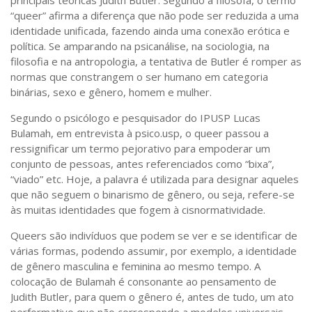
principais teóricas Judith Butler. Segundo a filósofa, o termo
“queer” afirma a diferença que não pode ser reduzida a uma
identidade unificada, fazendo ainda uma conexão erótica e
política. Se amparando na psicanálise, na sociologia, na
filosofia e na antropologia, a tentativa de Butler é romper as
normas que constrangem o ser humano em categoria
binárias, sexo e gênero, homem e mulher.
Segundo o psicólogo e pesquisador do IPUSP Lucas
Bulamah, em entrevista à psico.usp, o queer passou a
ressignificar um termo pejorativo para empoderar um
conjunto de pessoas, antes referenciados como “bixa”,
“viado” etc. Hoje, a palavra é utilizada para designar aqueles
que não seguem o binarismo de gênero, ou seja, refere-se
às muitas identidades que fogem à cisnormatividade.
Queers são indivíduos que podem se ver e se identificar de
várias formas, podendo assumir, por exemplo, a identidade
de gênero masculina e feminina ao mesmo tempo. A
colocação de Bulamah é consonante ao pensamento de
Judith Butler, para quem o gênero é, antes de tudo, um ato