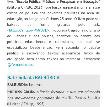
livro “
Escola Pública. Práticas e Pesquisas em Educação
”
(Editora UFABC, 2023), que busca apresentar uma análise
crítica da política dos governos paulistas na área de
educação, ao longo dos últimos 25 anos. O livro pode ser
baixado de forma gratuita pelo link:
<
https://encr.pw/W8U8E
>. Iniciou sua trajetória no Ensino
de Ciências e aos poucos, adentrou no debate das
políticas educacionais e curriculares, no qual se
especializou. Desde então, vem atuando no debate
público e escrevendo textos acadêmicos, livros de
divulgação, bem como textos na imprensa. Instagram:
@fernandocassio
Bate-bola da BALBÚRDIA
BALBÚRDIA:
Um livro.
Fernando Cássio
:
A ilusão fecunda: a luta por educação
, de Marília Pontes Sposito
nos movimentos populares
(Hucitec / Edusp, 1993).