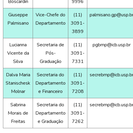
Boscardin
9996
Giuseppe
Vice-Chefe do
(11)
palmisano.gp@usp.b
Palmisano
Departamento
3091-
3899
Lucianna
Secretaria de
(11)
pgbmp@icb.usp.br
Vicente da
Pós-
3091-
Silva
Graduação
7331
Dalva Maria
Secretaria do
(11)
secrebmp@icb.usp.b
Stanischesk
Departamento
3091-
Molnar
e Financeiro
7208
Sabrina
Secretaria do
(11)
secrebmp@icb.usp.b
Morais de
Departamento
3091-
Freitas
e Graduação
7262