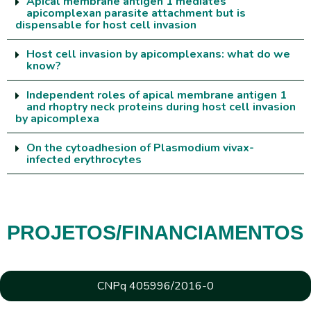
Apical membrane antigen 1 mediates
apicomplexan parasite attachment but is
dispensable for host cell invasion
Host cell invasion by apicomplexans: what do we
know?
Independent roles of apical membrane antigen 1
and rhoptry neck proteins during host cell invasion
by apicomplexa
On the cytoadhesion of Plasmodium vivax-
infected erythrocytes
PROJETOS/FINANCIAMENTOS
CNPq 405996/2016-0