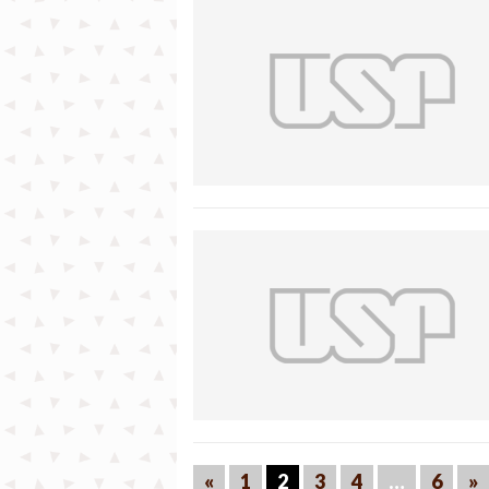
«
1
2
3
4
…
6
»