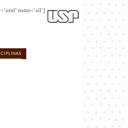
r="azul" name="all"]
SCIPLINAS