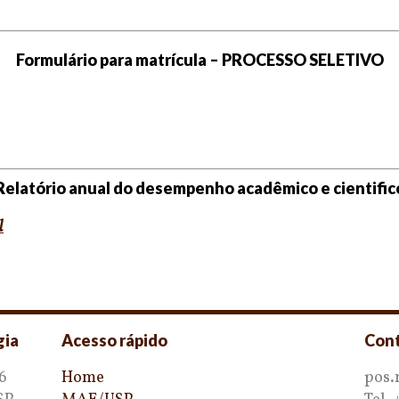
Formulário para matrícula – PROCESSO SELETIVO
Relatório anual do desempenho acadêmico e cientific
l
gia
Acesso rápido
Con
6
Home
pos