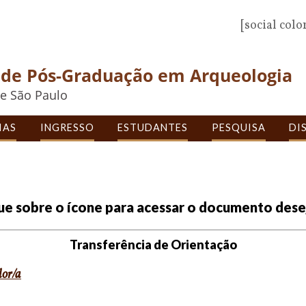
[social colo
de Pós-Graduação em Arqueologia
e São Paulo
IAS
INGRESSO
ESTUDANTES
PESQUISA
DI
ue sobre o ícone para acessar o documento des
Transferência de Orientação
dor/a