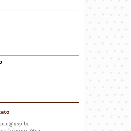
o
tato
.mae@usp.br