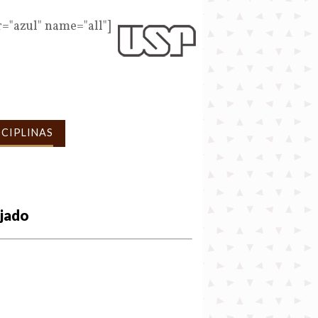
r="azul" name="all"]
SCIPLINAS
ejado