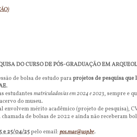
ÇÃO)
QUISA DO CURSO DE PÓS-GRADUAÇÃO EM ARQUEO
ssão de bolsa de estudo para
projetos de pesquisa
que 
MAE
.
as estudantes
matriculados/as em 2024 e 2023
, sempre e q
 acervo do museu.
tal envolvem mérito acadêmico (projeto de pesquisa), CV
a chamada de bolsas de 2022 e ainda não receberam bo
5 e 25/04/25
pelo email:
pos.mae@usp.br
.