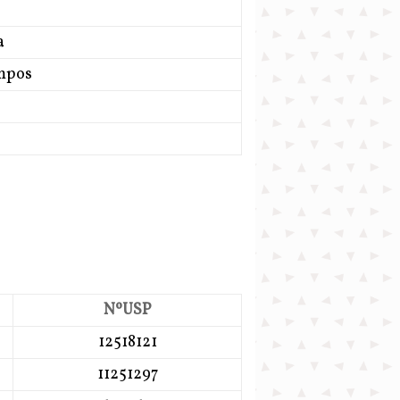
a
ampos
NºUSP
12518121
11251297