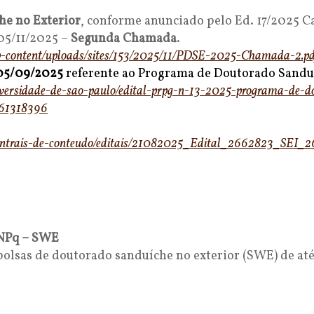
he no Exterior
, conforme anunciado pelo Ed. 17/2025 C
05/11/2025 –
Segunda Chamada
.
/wp-content/uploads/sites/153/2025/11/PDSE-2025-Chamada-2.pd
 05/09/2025
referente ao Programa de Doutorado Sanduí
iversidade-de-sao-p
aulo/edital-prpg-n-13-2025-pro
grama-de-do
61318396
ntrais-de-
conteudo/editais/21082025_
Edital_2662823_SEI_
CNPq – SWE
olsas de doutorado sanduíche no exterior (SWE) de até 