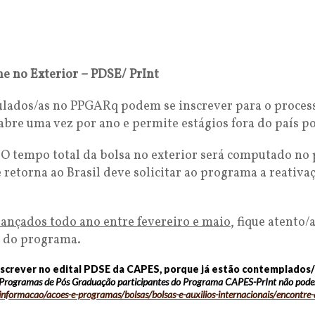
 no Exterior – PDSE/ PrInt
lados/as no PPGARq podem se inscrever para o process
bre uma vez por ano e permite estágios fora do país po
: O tempo total da bolsa no exterior será computado no
etorna ao Brasil deve solicitar ao programa a reativaçã
 lançados todo ano entre fevereiro e maio
, fique atento/
s do programa.
screver no edital PDSE da CAPES, porque já estão contemplados
Programas de Pós Graduação participantes do Programa CAPES-PrInt não poderã
-informacao/acoes-
e-programas/bolsas/bolsas-e-
auxilios-internacionais/
encontre-