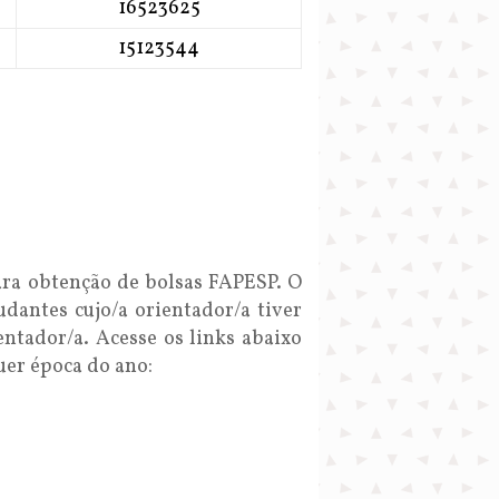
16523625
15123544
ra obtenção de bolsas FAPESP. O
dantes cujo/a orientador/a tiver
entador/a. Acesse os links abaixo
uer época do ano: