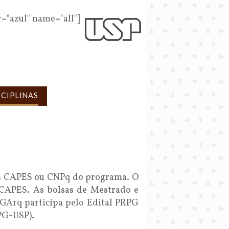
r="azul" name="all"]
SCIPLINAS
as CAPES ou CNPq do programa. O
 CAPES. As bolsas de Mestrado e
GArq participa pelo Edital PRPG
PG-USP).