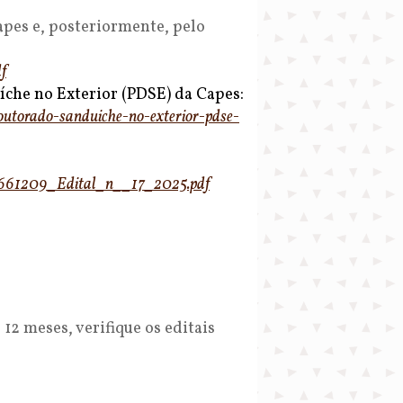
apes e, posteriormente, pelo
f
che no Exterior (PDSE) da Capes:
utorado-sanduiche-
no-exterior-pdse-
2661209_
Edital_n__17_2025.pdf
12 meses, verifique os editais