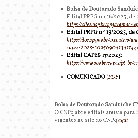
Bolsa de Doutorado Sanduíc
Edital PRPG no 16/2025, de 
https://sites.usp.br/ppgarqmae
Edital PRPG nº 13/2025, de
https://doe.sp.gov.br/e
xecutivo/un
capes-2025-20
2509041341144
Edital CAPES 17/2025:
https://www.gov.br/
capes/pt-br/ce
COMUNICADO
(
PDF
)
__________________
Bolsa de Doutorado Sanduíche 
O CNPq abre editais anuais para b
vigentes no site do CNPq
aqui