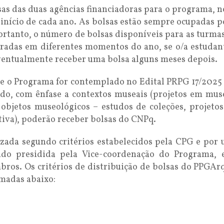
as das duas agências financiadoras para o programa, no
 início de cada ano. As bolsas estão sempre ocupadas p
ortanto, o número de bolsas disponíveis para as turmas
radas em diferentes momentos do ano, se o/a estudant
eventualmente receber uma bolsa alguns meses depois.
e o Programa for contemplado no Edital PRPG 17/2025 
ado, com ênfase a contextos museais (projetos em mus
 objetos museológicos – estudos de coleções, projeto
iva), poderão receber bolsas do CNPq.
lizada segundo critérios estabelecidos pela CPG e po
do presidida pela Vice-coordenação do Programa, e
bros. Os critérios de distribuição de bolsas do PPGAr
amadas abaixo: