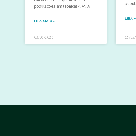
popul
populacoes-amazonicas/9499/
LEIA 
LEIA MAIS »
03/06/2026
15/05