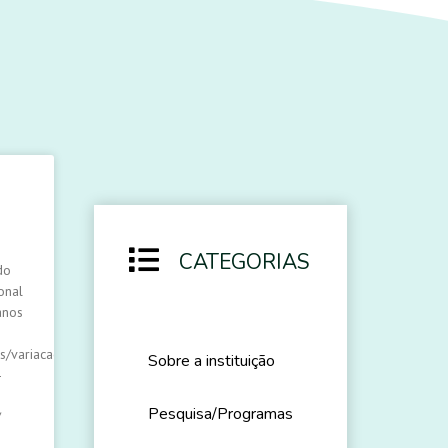
CATEGORIAS
do
onal
anos
s/variacao-
Sobre a instituição
-
Pesquisa/Programas
/