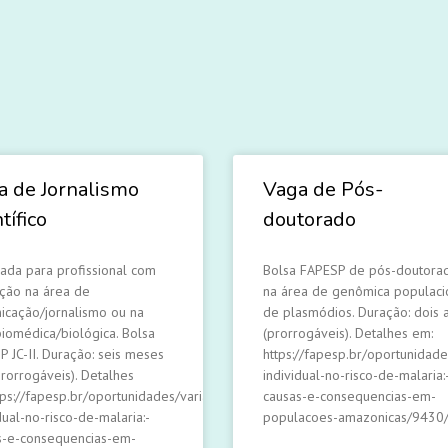
a de Jornalismo
Vaga de Pós-
tífico
doutorado
nada para profissional com
Bolsa FAPESP de pós-doutora
ção na área de
na área de genômica populaci
icação/jornalismo ou na
de plasmódios. Duração: dois 
biomédica/biológica. Bolsa
(prorrogáveis). Detalhes em:
P JC-II. Duração: seis meses
https://fapesp.br/oportunidade
prorrogáveis). Detalhes
individual-no-risco-de-malaria:
tps://fapesp.br/oportunidades/variacao-
causas-e-consequencias-em-
dual-no-risco-de-malaria:-
populacoes-amazonicas/9430
s-e-consequencias-em-