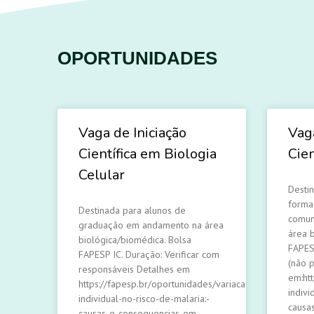
OPORTUNIDADES
Vaga de Iniciação
Vag
Científica em Biologia
Cien
Celular
Desti
forma
Destinada para alunos de
comun
graduação em andamento na área
área 
biológica/biomédica. Bolsa
FAPES
FAPESP IC. Duração: Verificar com
(não 
responsáveis Detalhes em
em:ht
https://fapesp.br/oportunidades/variacao-
indivi
individual-no-risco-de-malaria:-
causa
causas-e-consequencias-em-