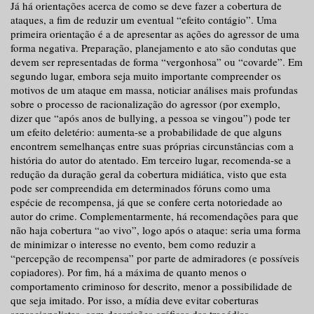
Já há orientações acerca de como se deve fazer a cobertura de
ataques, a fim de reduzir um eventual “efeito contágio”. Uma
primeira orientação é a de apresentar as ações do agressor de uma
forma negativa. Preparação, planejamento e ato são condutas que
devem ser representadas de forma “vergonhosa” ou “covarde”. Em
segundo lugar, embora seja muito importante compreender os
motivos de um ataque em massa, noticiar análises mais profundas
sobre o processo de racionalização do agressor (por exemplo,
dizer que “após anos de bullying, a pessoa se vingou”) pode ter
um efeito deletério: aumenta-se a probabilidade de que alguns
encontrem semelhanças entre suas próprias circunstâncias com a
história do autor do atentado. Em terceiro lugar, recomenda-se a
redução da duração geral da cobertura midiática, visto que esta
pode ser compreendida em determinados fóruns como uma
espécie de recompensa, já que se confere certa notoriedade ao
autor do crime. Complementarmente, há recomendações para que
não haja cobertura “ao vivo”, logo após o ataque: seria uma forma
de minimizar o interesse no evento, bem como reduzir a
“percepção de recompensa” por parte de admiradores (e possíveis
copiadores). Por fim, há a máxima de quanto menos o
comportamento criminoso for descrito, menor a possibilidade de
que seja imitado. Por isso, a mídia deve evitar coberturas