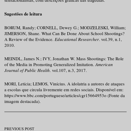
sensacionalistas, com descrições gráficas das tragédias.
Sugestões de leitura
BORUM, Randy; CORNELL, Dewey G.; MODZELESKI, William;
JIMERSON, Shane. What Can Be Done About School Shootings?
A Review of the Evidence.
Educational Researcher
. vol.39, n.1,
2010.
MEINDL, James N.; IVY, Jonathan W. Mass Shootings: The Role
of the Media in Promoting Generalized Imitation.
American
Journal of Public Health
. vol.107, n.3, 2017.
MORI, Letícia; LEMOS, Vinícius. A idolatria a autores de ataques
a escolas que circula livremente em redes sociais. Disponível em:
https://www.bbc.com/portuguese/articles/cgr15664953o (Fonte da
imagem destacada).
Post
PREVIOUS POST