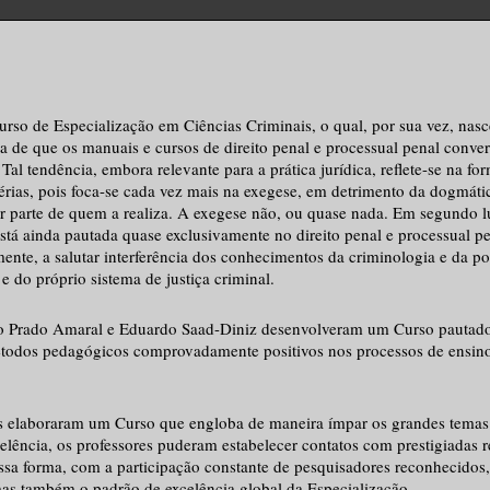
so de Especialização em Ciências Criminais, o qual, por sua vez, nasc
ia de que os manuais e cursos de direito penal e processual penal conve
al tendência, embora relevante para a prática jurídica, reflete-se na for
rias, pois foca-se cada vez mais na exegese, em detrimento da dogmáti
or parte de quem a realiza. A exegese não, ou quase nada. Em segundo l
tá ainda pautada quase exclusivamente no direito penal e processual p
nte, a salutar interferência dos conhecimentos da criminologia e da pol
 do próprio sistema de justiça criminal.
o do Prado Amaral e Eduardo Saad-Diniz desenvolveram um Curso pautad
 métodos pedagógicos comprovadamente positivos nos processos de ensin
s elaboraram um Curso que engloba de maneira ímpar os grandes temas
elência, os professores puderam estabelecer contatos com prestigiadas r
essa forma, com a participação constante de pesquisadores reconhecidos,
as também o padrão de excelência global da Especialização.