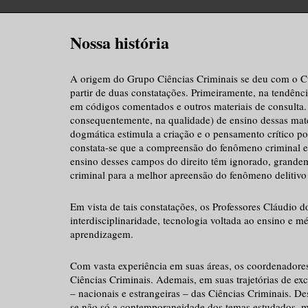
Nossa história
A origem do Grupo Ciências Criminais se deu com o Cur
partir de duas constatações. Primeiramente, na tendênc
em códigos comentados e outros materiais de consulta. T
consequentemente, na qualidade) de ensino dessas maté
dogmática estimula a criação e o pensamento crítico p
constata-se que a compreensão do fenômeno criminal es
ensino desses campos do direito têm ignorado, grandeme
criminal para a melhor apreensão do fenômeno delitivo e
Em vista de tais constatações, os Professores Cláudi
interdisciplinaridade, tecnologia voltada ao ensino e
aprendizagem.
Com vasta experiência em suas áreas, os coordenadore
Ciências Criminais. Ademais, em suas trajetórias de exc
– nacionais e estrangeiras – das Ciências Criminais. D
se não só a contemporaneidade dos temas estudados, m