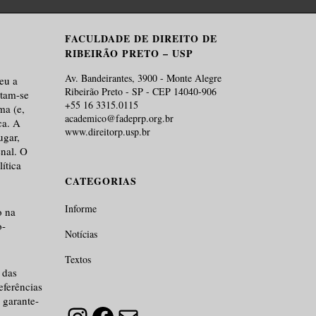
FACULDADE DE DIREITO DE
RIBEIRÃO PRETO – USP
Av. Bandeirantes, 3900 - Monte Alegre
eu a
Ribeirão Preto - SP - CEP 14040-906
rtam-se
+55 16 3315.0115
ma (e,
academico@fadeprp.org.br
ca. A
www.direitorp.usp.br
ugar,
enal. O
ítica
CATEGORIAS
Informe
o na
o-
Notícias
Textos
 das
eferências
 garante-