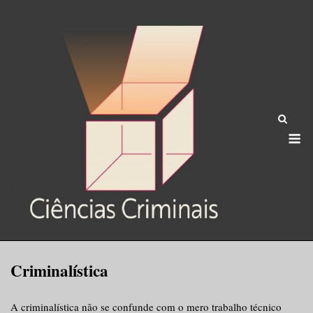
Skip
to
content
M
Criminalística
A criminalística não se confunde com o mero trabalho técnico