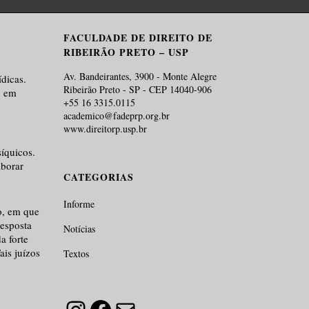
FACULDADE DE DIREITO DE
RIBEIRÃO PRETO – USP
Av. Bandeirantes, 3900 - Monte Alegre
ídicas.
Ribeirão Preto - SP - CEP 14040-906
, em
+55 16 3315.0115
o
academico@fadeprp.org.br
www.direitorp.usp.br
síquicos.
aborar
CATEGORIAS
Informe
o, em que
resposta
Notícias
a forte
ais juízos
Textos