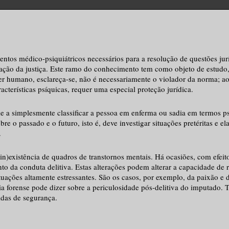
entos médico-psiquiátricos necessários para a resolução de questões jur
tração da justiça. Este ramo do conhecimento tem como objeto de estudo
er humano, esclareça-se, não é necessariamente o violador da norma; a
cterísticas psíquicas, requer uma especial proteção jurídica.
ume a simplesmente classificar a pessoa em enferma ou sadia em termos p
re o passado e o futuro, isto é, deve investigar situações pretéritas e el
.
in)existência de quadros de transtornos mentais. Há ocasiões, com efeit
o da conduta delitiva. Estas alterações podem alterar a capacidade de 
uações altamente estressantes. São os casos, por exemplo, da paixão e d
a forense pode dizer sobre a periculosidade pós-delitiva do imputado. T
idas de segurança.