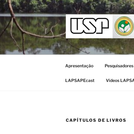
Pular
para
o
conteúdo
Apresentação
Pesquisadores
LAPSAPEcast
Vídeos LAPS
CAPÍTULOS DE LIVROS