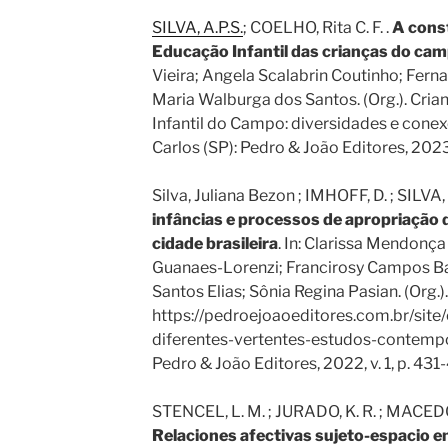
SILVA, A.P.S.
; COELHO, Rita C. F. .
A const
Educação Infantil das crianças do cam
Vieira; Angela Scalabrin Coutinho; Fern
Maria Walburga dos Santos. (Org.). Cria
Infantil do Campo: diversidades e conex
Carlos (SP): Pedro & João Editores, 2023, 
Silva, Juliana Bezon ; IMHOFF, D. ; SILVA, 
infâncias e processos de apropriaçã
cidade brasileira
. In: Clarissa Mendonç
Guanaes-Lorenzi; Francirosy Campos Ba
Santos Elias; Sônia Regina Pasian. (Org.).
https://pedroejoaoeditores.com.br/s
diferentes-vertentes-estudos-contempor
Pedro & João Editores, 2022, v. 1, p. 431-
STENCEL, L. M. ; JURADO, K. R. ; MACEDO, B
Relaciones afectivas sujeto-espacio en