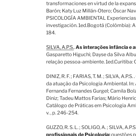
transformaciones en virtud de la expansió
Barón; Katy Luz Millán-Otero; Óscar Nava
PSICOLOGÍA AMBIENTAL Experiencias, d
investigación. 1ed.Bogotá (Colômbia): A
184.
SILVA, A.P.S.
.
As interações infância e 
Gasparetto Higuchi; Dayse da Silva Albu
relação pessoa-ambiente. 1ed.Curitiba: CR
DINIZ, R. F. ; FARIAS, T. M. ; SILVA, A.P.S. .
da atuação da Psicologia Ambiental. In: 
Fernanda Fernandes Gurgel; Camila Bol
Diniz; Tadeu Mattos Farias; Mário Henriq
Catálogo de Práticas em Psicologia Ambi
v. , p. 246-254.
GUZZO, R. S. L. ; SOLIGO, A. ; SILVA, A.P.S.
profissionais de Psicologia:
questões pa