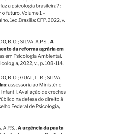
faz a psicologia brasileira? :
 o futuro. Volume 1 –
o. 1ed.Brasília: CFP, 2022, v.
 B. O. ; SILVA, A.P.S. .
A
ento da reforma agrária em
cas em Psicologia Ambiental.
cologia, 2022, v. , p. 108-114.
 B. O. ; GUAL, L. R. ; SILVA,
las
: assessoria ao Ministério
Infantil. Avaliação de creches
Público na defesa do direito à
selho Federal de Psicologia,
 A.P.S. .
A urgência da pauta