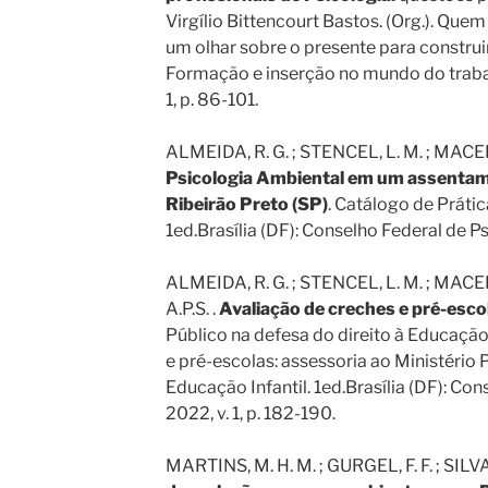
Virgílio Bittencourt Bastos. (Org.). Quem 
um olhar sobre o presente para construir
Formação e inserção no mundo do trabalh
1, p. 86-101.
ALMEIDA, R. G. ; STENCEL, L. M. ; MACEDO,
Psicologia Ambiental em um assentam
Ribeirão Preto (SP)
. Catálogo de Práti
1ed.Brasília (DF): Conselho Federal de Psi
ALMEIDA, R. G. ; STENCEL, L. M. ; MACEDO,
A.P.S. .
Avaliação de creches e pré-esco
Público na defesa do direito à Educação 
e pré-escolas: assessoria ao Ministério 
Educação Infantil. 1ed.Brasília (DF): Con
2022, v. 1, p. 182-190.
MARTINS, M. H. M. ; GURGEL, F. F. ; SILVA,