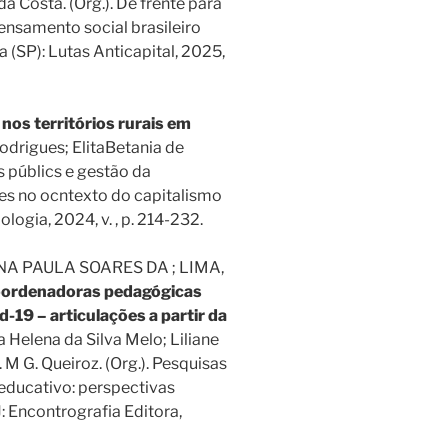
 Costa. (Org.). De frente para
ensamento social brasileiro
a (SP): Lutas Anticapital, 2025,
nos territórios rurais em
Rodrigues; ElitaBetania de
s públics e gestão da
es no ocntexto do capitalismo
logia, 2024, v. , p. 214-232.
ANA PAULA SOARES DA ; LIMA,
coordenadoras pedagógicas
-19 – articulações a partir da
ia Helena da Silva Melo; Liliane
 G. Queiroz. (Org.). Pesquisas
educativo: perspectivas
: Encontrografia Editora,