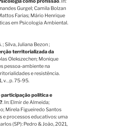
Psicologia como profissão
. In:
rnandes Gurgel; Camila Bolzan
Mattos Farias; Mário Henrique
áticas em Psicologia Ambiental.
 ; Silva, Juliana Bezon ;
ção territorializada da
kolas Olekszechen; Monique
ões pessoa-ambiente na
ritorialidades e resistência.
v. , p. 75-95.
participação política e
s?
. In: Elmir de Almeida;
po; Mirela Figueiredo Santos
itos e processos educativos: uma
rlos (SP): Pedro & João, 2021,