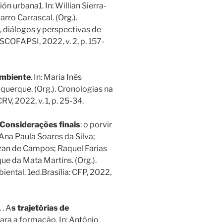
n urbana1. In: Willian Sierra-
rro Carrascal. (Org.).
iálogos y perspectivas de
SCOFAPSI, 2022, v. 2, p. 157-
ambiente
. In: Maria Inês
querque. (Org.). Cronologias na
V, 2022, v. 1, p. 25-34.
Considerações finais
: o porvir
Ana Paula Soares da Silva;
zan de Campos; Raquel Farias
ue da Mata Martins. (Org.).
ental. 1ed.Brasília: CFP, 2022,
 . A
s trajetórias de
ra a formação. In: Antônio