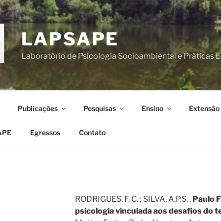
LAPSAPE
Laboratório de Psicologia Socioambiental e Práticas 
Publicações
Pesquisas
Ensino
Extensão
APE
Egressos
Contato
RODRIGUES, F. C. ; SILVA, A.P.S. .
Paulo F
psicologia vinculada aos desafios do 