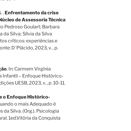
. .
Enfrentamento da crise
Núcleo de Assessoria Técnica
elo Pedroso Goulart; Barbara
 da Silva; Sílvia da Silva
tos críticos: experiências e
te: D´Plácido, 2023, v. , p.
ção
. In: Carmem Virgínia
a Infantil – Enfoque Histórico-
dições UESB, 2023, v. , p. 10-11.
l e o Enfoque Histórico-
Quando o mais Adequado é
da Silva. (Org.). Psicologia
ural. 1ed.Vitória da Conquista