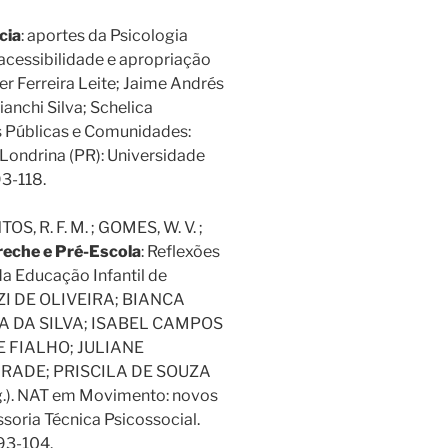
cia
: aportes da Psicologia
 acessibilidade e apropriação
er Ferreira Leite; Jaime Andrés
ianchi Silva; Schelica
as Públicas e Comunidades:
.Londrina (PR): Universidade
93-118.
S, R. F. M. ; GOMES, W. V. ;
reche e Pré-Escola
: Reflexões
 Educação Infantil de
ZI DE OLIVEIRA; BIANCA
A DA SILVA; ISABEL CAMPOS
 FIALHO; JULIANE
RADE; PRISCILA DE SOUZA
). NAT em Movimento: novos
soria Técnica Psicossocial.
 93-104.