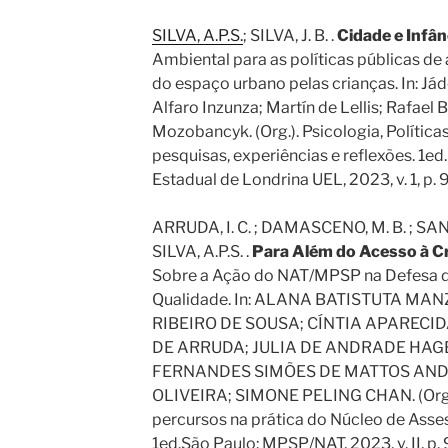
SILVA, A.P.S.
; SILVA, J. B. .
Cidade e Infân
Ambiental para as políticas públicas de
do espaço urbano pelas crianças. In: Jád
Alfaro Inzunza; Martín de Lellis; Rafael B
Mozobancyk. (Org.). Psicologia, Polític
pesquisas, experiências e reflexões. 1ed
Estadual de Londrina UEL, 2023, v. 1, p. 
ARRUDA, I. C. ; DAMASCENO, M. B. ; SANTO
SILVA, A.P.S. .
Para Além do Acesso à C
Sobre a Ação do NAT/MPSP na Defesa da
Qualidade. In: ALANA BATISTUTA MAN
RIBEIRO DE SOUSA; CÍNTIA APARECID
DE ARRUDA; JULIA DE ANDRADE HAGE
FERNANDES SIMÕES DE MATTOS AND
OLIVEIRA; SIMONE PELING CHAN. (Org.
percursos na prática do Núcleo de Asses
1ed.São Paulo: MPSP/NAT, 2023, v. II, p.