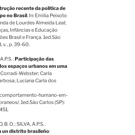
rução recente da política de
po no Brasil
. In: Emilia Peixoto
anda de Lourdes Almeida Leal;
nças, Infâncias e Educação
ões Brasil e França. 1ed.São
v. , p. 39-60.
A.P.S. .
Participação das
o dos espaços urbanos em uma
a Corradi-Webster; Carla
rbosa; Luciana Carla dos
ite/comportamento-humano-em-
aneos/. 1ed.São Carlos (SP):
451.
. O. ; SILVA, A.P.S. .
 un distrito brasileño
: