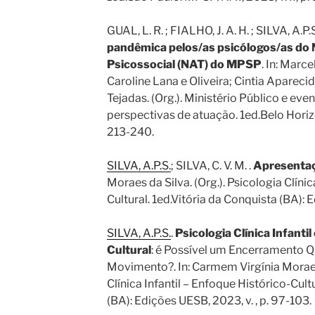
GUAL, L. R. ; FIALHO, J. A. H. ; SILVA, A.P.S
pandêmica pelos/as psicólogos/as do 
Psicossocial (NAT) do MPSP
. In: Marc
Caroline Lana e Oliveira; Cintia Aparecida
Tejadas. (Org.). Ministério Público e even
perspectivas de atuação. 1ed.Belo Horizon
213-240.
SILVA, A.P.S.
; SILVA, C. V. M. .
Apresenta
Moraes da Silva. (Org.). Psicologia Clínic
Cultural. 1ed.Vitória da Conquista (BA): E
SILVA, A.P.S.
.
Psicologia Clínica Infanti
Cultural
: é Possível um Encerramento 
Movimento?. In: Carmem Virgínia Moraes 
Clínica Infantil – Enfoque Histórico-Cult
(BA): Edições UESB, 2023, v. , p. 97-103.