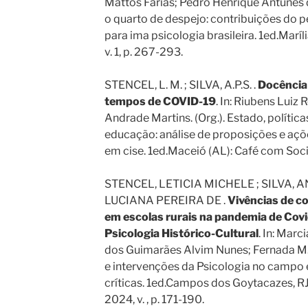
Mattos Farias; Pedro Henrique Antunes da
o quarto de despejo: contribuições do p
para ima psicologia brasileira. 1ed.Maríli
v. 1, p. 267-293.
STENCEL, L. M. ; SILVA, A.P.S. .
Docência 
tempos de COVID-19
. In: Riubens Luiz 
Andrade Martins. (Org.). Estado, política
educação: análise de proposições e açõ
em cise. 1ed.Maceió (AL): Café com Socio
STENCEL, LETICIA MICHELE ; SILVA, 
LUCIANA PEREIRA DE .
Vivências de 
em escolas rurais na pandemia de Covid
Psicologia Histórico-Cultural
. In: Marc
dos Guimarães Alvim Nunes; Fernada M. M
e intervenções da Psicologia no campo 
críticas. 1ed.Campos dos Goytacazes, RJ
2024, v. , p. 171-190.