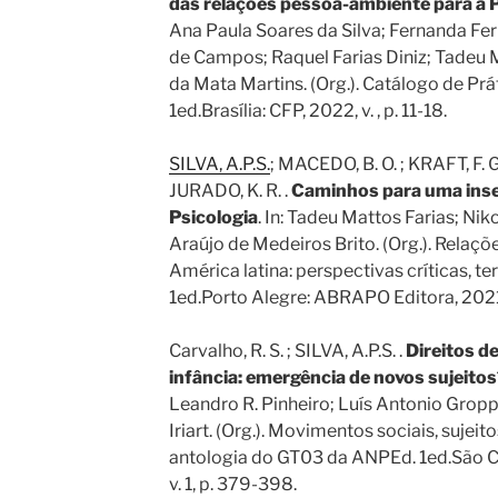
das relações pessoa-ambiente para a 
Ana Paula Soares da Silva; Fernanda Fe
de Campos; Raquel Farias Diniz; Tadeu 
da Mata Martins. (Org.). Catálogo de Pr
1ed.Brasília: CFP, 2022, v. , p. 11-18.
SILVA, A.P.S.
; MACEDO, B. O. ; KRAFT, F. G.
JURADO, K. R. .
Caminhos para uma inser
Psicologia
. In: Tadeu Mattos Farias; Ni
Araújo de Medeiros Brito. (Org.). Relaç
América latina: perspectivas críticas, ter
1ed.Porto Alegre: ABRAPO Editora, 2021, 
Carvalho, R. S. ; SILVA, A.P.S. .
Direitos de 
infância: emergência de novos sujeito
Leandro R. Pinheiro; Luís Antonio Grop
Iriart. (Org.). Movimentos sociais, suje
antologia do GT03 da ANPEd. 1ed.São Ca
v. 1, p. 379-398.