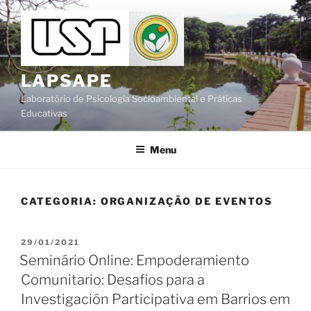
Pular
para
o
conteúdo
LAPSAPE
Laboratório de Psicologia Socioambiental e Práticas
Educativas
Menu
CATEGORIA:
ORGANIZAÇÃO DE EVENTOS
PUBLICADO
29/01/2021
EM
Seminário Online: Empoderamiento
Comunitario: Desafios para a
Investigación Participativa em Barrios em