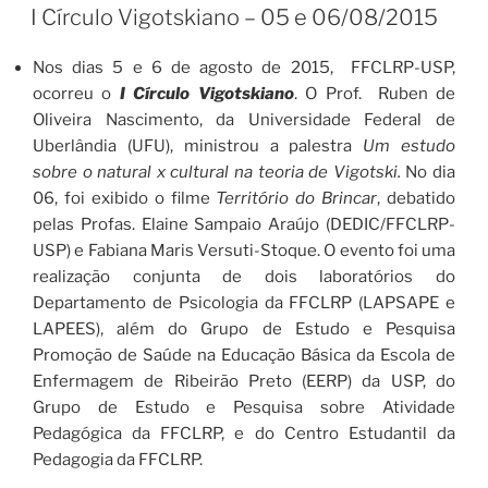
EM
I Círculo Vigotskiano – 05 e 06/08/2015
Nos dias 5 e 6 de agosto de 2015, FFCLRP-USP,
ocorreu o
I Círculo Vigotskiano
. O Prof. Ruben de
Oliveira Nascimento, da Universidade Federal de
Uberlândia (UFU), ministrou a palestra
Um estudo
A Profa. Dra. Edna Marturano (FMRP-USP), uma das
sobre o natural x cultural na teoria de Vigotski.
No dia
palestrantes, e a Profa. Dra. Luciana Carla dos Santos
06, foi exibido o filme
Território do Brincar
, debatido
Elias, coordenadora do LAPEES (FFCLRP-USP),
pelas Profas. Elaine Sampaio Araújo (DEDIC/FFCLRP-
obre
acompanham um dos momentos de apresentações no
O auditório esteve o dia todo lotado de professores e
Profa. Dra. Zilma de Moraes Ramos de Oliveira fala
USP) e Fabiana Maris Versuti-Stoque. O evento foi uma
sobre a proposta da Educação Infantil na BNCC
profissionais da Educação
Seminário
realização conjunta de dois laboratórios do
Departamento de Psicologia da FFCLRP (LAPSAPE e
LAPEES), além do Grupo de Estudo e Pesquisa
Promoção de Saúde na Educação Básica da Escola de
Enfermagem de Ribeirão Preto (EERP) da USP, do
Grupo de Estudo e Pesquisa sobre Atividade
Pedagógica da FFCLRP, e do Centro Estudantil da
Pedagogia da FFCLRP.