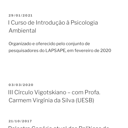
PUBLICADO
29/01/2021
EM
I Curso de Introdução à Psicologia
Ambiental
Organizado e oferecido pelo conjunto de
pesquisadores do LAPSAPE, em fevereiro de 2020
PUBLICADO
03/03/2020
EM
III Círculo Vigotskiano – com Profa.
Carmem Virgínia da Silva (UESB)
PUBLICADO
21/10/2017
EM