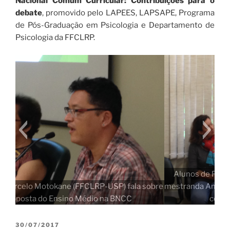
Nacional Comum Curricular: Contribuições para o
debate
, promovido pelo LAPEES, LAPSAPE, Programa
de Pós-Graduação em Psicologia e Departamento de
Psicologia da FFCLRP.
Alunos de Pós-graduação da FFCLRP-USP, como a
mestranda Amanda, também participaram dos debates
com comentários e perguntas
PUBLICADO
30/07/2017