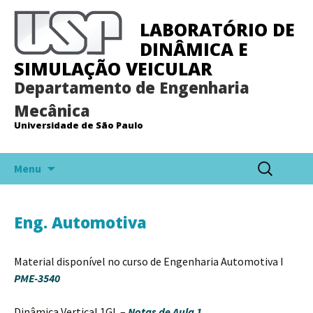
LABORATÓRIO DE
DINÂMICA E
SIMULAÇÃO VEICULAR
Departamento de Engenharia
Mecânica
Universidade de São Paulo
Pular
Pesquisar
Menu
para
por:
o
conteúdo
Eng. Automotiva
Material disponível no curso de Engenharia Automotiva I
PME-3540
Dinâmica Vertical 1GL –
Notas de Aula 1