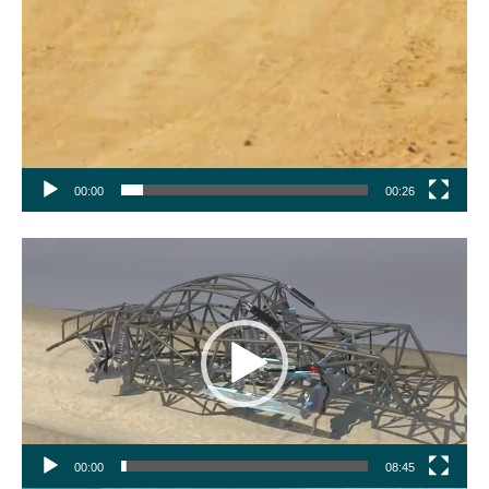
00:00
00:26
Tocador
de
vídeo
00:00
08:45