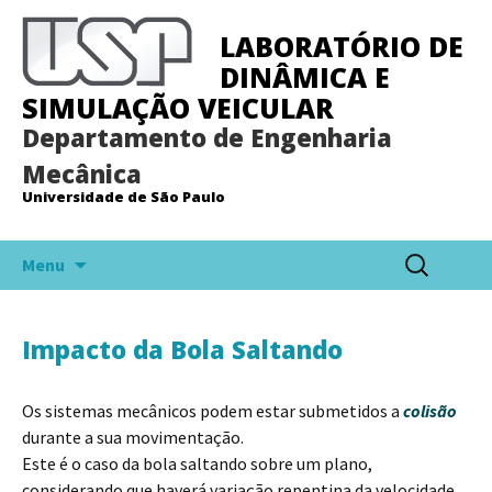
LABORATÓRIO DE
DINÂMICA E
SIMULAÇÃO VEICULAR
Departamento de Engenharia
Mecânica
Universidade de São Paulo
Pular
Pesquisar
Menu
para
por:
o
conteúdo
Impacto da Bola Saltando
Os sistemas mecânicos podem estar submetidos a
colisão
durante a sua movimentação.
Este é o caso da bola saltando sobre um plano,
considerando que haverá variação repentina da velocidade