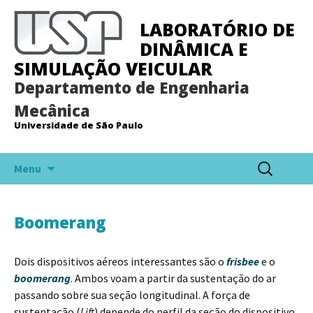
LABORATÓRIO DE
DINÂMICA E
SIMULAÇÃO VEICULAR
Departamento de Engenharia
Mecânica
Universidade de São Paulo
Pular
Pesquisar
Menu
para
por:
o
conteúdo
Boomerang
Dois dispositivos aéreos interessantes são o
frisbee
e o
boomerang
. Ambos voam a partir da sustentação do ar
passando sobre sua seção longitudinal. A força de
sustentação (
Lift
) depende do perfil da seção do dispositivo