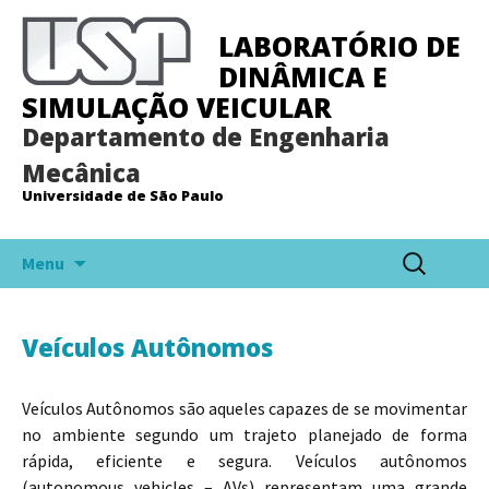
LABORATÓRIO DE
DINÂMICA E
SIMULAÇÃO VEICULAR
Departamento de Engenharia
Mecânica
Universidade de São Paulo
Pular
Pesquisar
Menu
para
por:
o
conteúdo
Veículos Autônomos
Veículos Autônomos são aqueles capazes de se movimentar
no ambiente segundo um trajeto planejado de forma
rápida, eficiente e segura. Veículos autônomos
(autonomous vehicles – AVs) representam uma grande