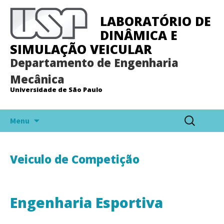
LABORATÓRIO DE
DINÂMICA E
SIMULAÇÃO VEICULAR
Departamento de Engenharia
Mecânica
Universidade de São Paulo
Pular
Pesquisar
Menu
para
por:
o
conteúdo
Veiculo de Competição
Engenharia Esportiva