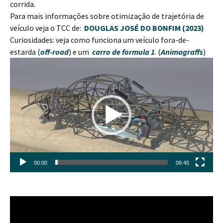
corrida.
Para mais informações sobre otimização de trajetória de
veículo veja o TCC de:
DOUGLAS JOSÉ DO BONFIM (2023)
Curiosidades: veja como funciona um veículo fora-de-
estarda (
off-road
) e um
carro de formula 1
. (
Animagraffs
)
Tocador
de
vídeo
00:00
08:45