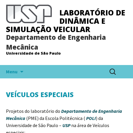
LABORATÓRIO DE
DINÂMICA E
SIMULAÇÃO VEICULAR
Departamento de Engenharia
Mecânica
Universidade de São Paulo
Pular
Pesquisar
Menu
para
por:
o
conteúdo
VEÍCULOS ESPECIAIS
Projetos do laboratório do
Departamento de Engenharia
Mecânica
(PME) da Escola Politécnica (
POLI
) da
Universidade de São Paulo –
USP
na área de Veículos
especiais: