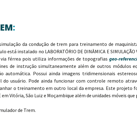
REM
:
simulação da condução de trem para treinamento de maquinista
 Paulo está instalado no LABORATÓRIO DE DINÂMICA E SIMULAÇÃO V
via férrea pois utiliza informações de topografias
geo-referenc
bines de instrução simultaneamente além de outros módulos e
o automática. Possui ainda imagens tridimensionais estereos
l do usuário. Pode ainda funcionar com controle remoto atrav
anhar o treinamento em outro local da empresa. Este projeto fo
 em Vitória, São Luiz e Moçambique além de unidades móveis que p
imulador de Trem.