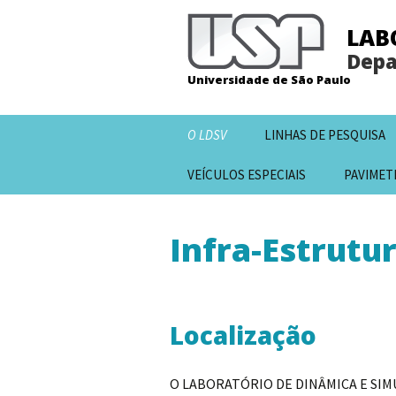
LAB
Depa
Universidade de São Paulo
Pular
O LDSV
LINHAS DE PESQUISA
para
o
VEÍCULOS ESPECIAIS
PAVIMET
conteúdo
Infra-Estrutu
Localização
O LABORATÓRIO DE DINÂMICA E SIMUL