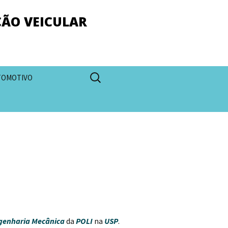
ÇÃO VEICULAR
Pesquisar
TOMOTIVO
por:
genharia Mecânica
da
POLI
na
USP
.