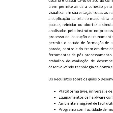
usuário e classificá-lo de acordo co
trem permite ainda a conexão pela 
visualizar em sua estação todas as s
a duplicação da tela do maquinista 
pausar, reiniciar ou abortar a sim
analisadas pelo instrutor no proces
processo de instrução e treinamen
permite o estudo de formação de tre
parada, controle do trem em descida
ferramentas de pós processamento e 
trabalho de avaliação de desempe
desenvolvendo tecnologia de ponta e 
Os Requisitos sobre os quais o Desen
Plataforma livre, universal e de
Equipamentos de hardware conv
Ambiente amigável de fácil uti
Programa com facilidade de m