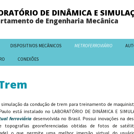
ORATÓRIO DE DINÂMICA E SIMULA
rtamento de Engenharia Mecânica
DISPOSITIVOS MECÂNICOS
METROFERROVIÁRIO
AUT
RO
CONEXÕES
 Trem
 a simulação da condução de trem para treinamento de maquinist
ão Paulo está instalado no LABORATÓRIO DE DINÂMICA E SIM
ual ferroviária
desenvolvida no Brasil. Possui inovações na de
e topografias georeferenciadas obtidas de fotos de satélit
ade) o que permite uma melhor imersão virtual do usuário.