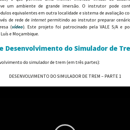
 um ambiente de grande imersão. O instrutor pode contr
ulos equivalentes em outra localidade e sistema de avaliação c
avés de rede de
internet
permitindo ao instrutor preparar cenár
resa (
vídeo
). Este projeto foi patrocinado pela VALE S/A e po
 Luís e Moçambique.
de Desenvolvimento do Simulador de Tr
nvolvimento do simulador de trem (em três partes):
DESENVOLVIMENTO DO SIMULADOR DE TREM – PARTE 1
Tocador
de
vídeo