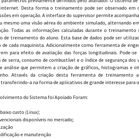
m parâmetros previamente definidos pelo avaliador. O sistema de 
internet. Desta forma o treinamento pode ser observado em o
essões em operação. A interface do supervisor permite acompanha
ou mesmo uma visão aérea do ambiente simulado, alternando ent
ulação. Todas as informações calculadas durante o treinamento 
so de treinamento do aluno. Esta base de dados pode ser utili
to de cada maquinista. Adicionalmente como ferramenta de eng
m para efeito de avaliação das forças longitudinais. Pode-se r
 de serra, consumo de combustível e o índice de segurança dos v
análise que permitem a criação de gráficos, histogramas e inf
nho. Através da criação desta ferramenta de treinamento a
transferindo-a na forma de aplicativos de grande interesse para 
volvimento do Sistema foi Apoiado Foram:
 baixo custo
(Linux);
encionais disponíveis no mercado;
lização
odificação e manutenção