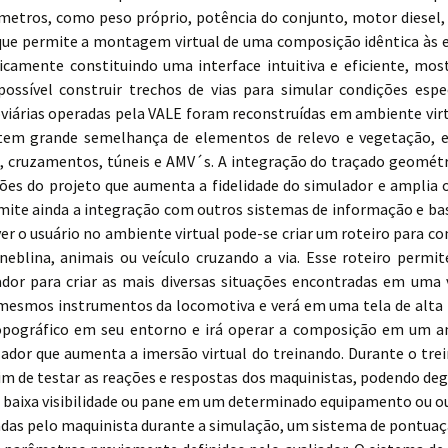
âmetros, como peso próprio, potência do conjunto, motor diesel,
ue permite a montagem virtual de uma composição idêntica às ex
camente constituindo uma interface intuitiva e eficiente, mo
possível construir trechos de vias para simular condições espe
oviárias operadas pela VALE foram reconstruídas em ambiente vir
tem grande semelhança de elementos de relevo e vegetação, el
, cruzamentos, túneis e AMV´s. A integração do traçado geométri
ões do projeto que aumenta a fidelidade do simulador e amplia 
rmite ainda a integração com outros sistemas de informação e ba
er o usuário no ambiente virtual pode-se criar um roteiro para co
neblina, animais ou veículo cruzando a via. Esse roteiro permi
or para criar as mais diversas situações encontradas em uma v
mesmos instrumentos da locomotiva e verá em uma tela de alta 
 topográfico em seu entorno e irá operar a composição em um a
ador que aumenta a imersão virtual do treinando. Durante o trei
im de testar as reações e respostas dos maquinistas, podendo de
 baixa visibilidade ou pane em um determinado equipamento ou ou
omadas pelo maquinista durante a simulação, um sistema de pontuaç