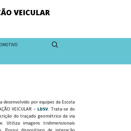
ÇÃO VEICULAR
Pesquisar
OMOTIVO
por:
a desenvolvido por equipes da Escola
ULAÇÃO VEICULAR –
LDSV
. Trata-se do
scrição do traçado geométrico da via
e. Utiliza imagens tridimensionais
 Possui dispositivos de interação