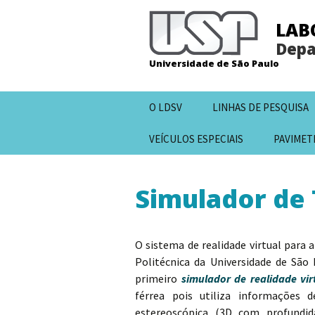
LAB
Depa
Universidade de São Paulo
Pular
O LDSV
LINHAS DE PESQUISA
para
o
VEÍCULOS ESPECIAIS
PAVIMET
conteúdo
Simulador de
O sistema de realidade virtual para
Politécnica da Universidade de S
primeiro
simulador de realidade virt
férrea pois utiliza informações d
estereoscópica (3D com profundid