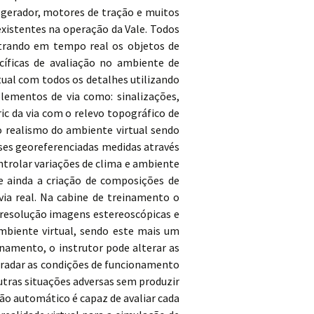
 gerador, motores de tração e muitos
istentes na operação da Vale. Todos
strando em tempo real os objetos de
cíficas de avaliação no ambiente de
tual com todos os detalhes utilizando
ementos de via como: sinalizações,
c da via com o relevo topográfico de
o realismo do ambiente virtual sendo
ses georeferenciadas medidas através
ntrolar variações de clima e ambiente
te ainda a criação de composições de
ia real. Na cabine de treinamento o
resolução imagens estereoscópicas e
mbiente virtual, sendo este mais um
namento, o instrutor pode alterar as
gradar as condições de funcionamento
tras situações adversas sem produzir
ão automático é capaz de avaliar cada