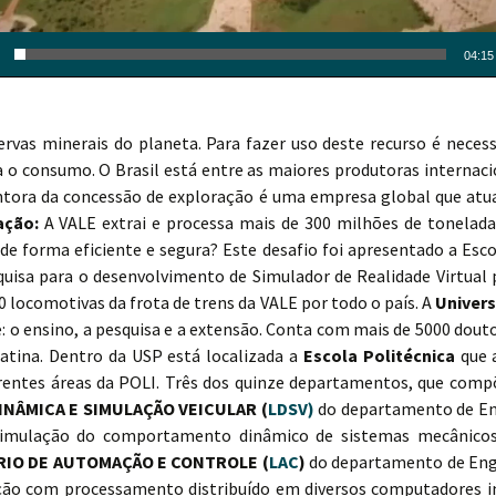
04:15
rvas minerais do planeta. Para fazer uso deste recurso é necess
 o consumo. O Brasil está entre as maiores produtoras internaci
tentora da concessão de exploração é uma empresa global que atu
ação:
A VALE extrai e processa mais de 300 milhões de tonelad
 de forma eficiente e segura? Este desafio foi apresentado a Esco
uisa para o desenvolvimento de Simulador de Realidade Virtual
 locomotivas da frota de trens da VALE por todo o país. A
Univers
: o ensino, a pesquisa e a extensão. Conta com mais de 5000 dou
Latina. Dentro da USP está localizada a
Escola Politécnica
que 
entes áreas da POLI. Três dos quinze departamentos, que compõ
INÂMICA E SIMULAÇÃO VEICULAR (
LDSV)
do departamento de En
ulação do comportamento dinâmico de sistemas mecânicos, 
IO DE AUTOMAÇÃO E CONTROLE (
LAC
)
do departamento de Enge
ação com processamento distribuído em diversos computadores i