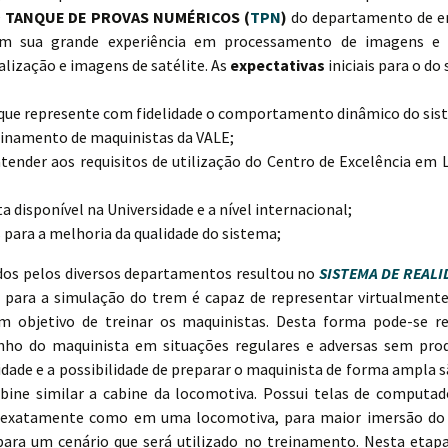
O
TANQUE DE PROVAS NUMÉRICOS (
TPN
)
do departamento de e
om sua grande experiência em processamento de imagens e re
alização e imagens de satélite. As
expectativas
iniciais para o do
que represente com fidelidade o comportamento dinâmico do sis
treinamento de maquinistas da VALE;
atender aos requisitos de utilização do Centro de Excelência em
a disponível na Universidade e a nível internacional;
para a melhoria da qualidade do sistema;
dos pelos diversos departamentos resultou no
SISTEMA DE REALI
ual para a simulação do trem é capaz de representar virtualmen
om objetivo de treinar os maquinistas. Desta forma pode-se r
nho do maquinista em situações regulares e adversas sem produ
ade e a possibilidade de preparar o maquinista de forma ampla s
ine similar a cabine da locomotiva. Possui telas de computa
, exatamente como em uma locomotiva, para maior imersão do 
repara um cenário que será utilizado no treinamento. Nesta eta