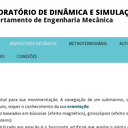
ORATÓRIO DE DINÂMICA E SIMULA
rtamento de Engenharia Mecânica
DISPOSITIVOS MECÂNICOS
METROFERROVIÁRIO
AUT
RO
CONEXÕES
ntal para sua movimentação. A navegação de um submarino, o
ulo, requer o conhecimento da sua
orientação
.
o baseados em bússolas (efeito magnético), giroscópios (efeito 
ystems
).
utilizado em aviação é o horizonte artificial que auxilia o pilot