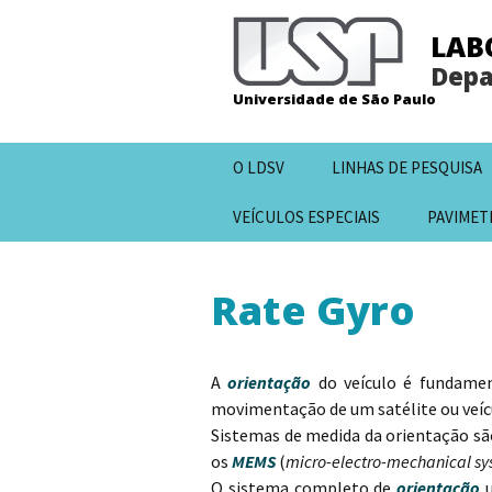
LAB
Depa
Universidade de São Paulo
Pular
O LDSV
LINHAS DE PESQUISA
para
o
VEÍCULOS ESPECIAIS
PAVIMET
conteúdo
Rate Gyro
A
orientação
do veículo é fundame
movimentação de um satélite ou veíc
Sistemas de medida da orientação sã
os
MEMS
(
micro-electro-mechanical s
O sistema completo de
orientação