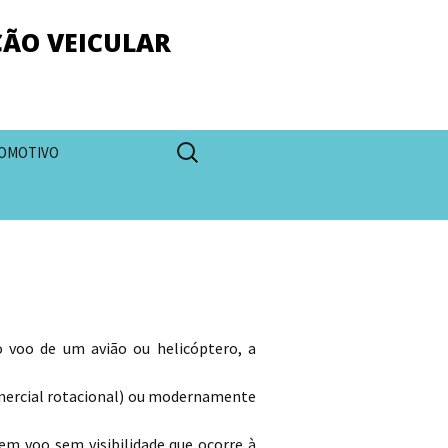
ÇÃO VEICULAR
Pesquisar
OMOTIVO
por:
 voo de um avião ou helicóptero, a
inercial rotacional) ou modernamente
o em voo sem visibilidade que ocorre à