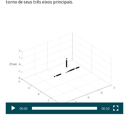
torno de seus três eixos principais.
Tocador
de
vídeo
00:00
00:10