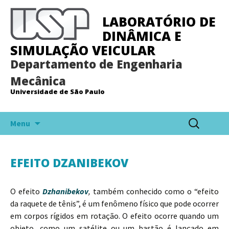
LABORATÓRIO DE
DINÂMICA E
SIMULAÇÃO VEICULAR
Departamento de Engenharia
Mecânica
Universidade de São Paulo
Pular
Pesquisar
Menu
para
por:
o
conteúdo
EFEITO DZANIBEKOV
O efeito
Dzhanibekov
,
também conhecido como o “efeito
da raquete de tênis”, é um fenômeno físico que pode ocorrer
em corpos rígidos em rotação. O efeito ocorre quando um
objeto, como um satélite ou um bastão é lançado em