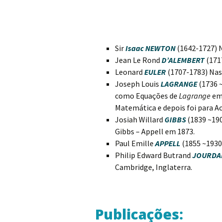
Sir
Isaac NEWTON
(1642-1727) 
Jean Le Rond
D’ALEMBERT
(1717
Leonard
EULER
(1707-1783) Nas
Joseph Louis
LAGRANGE
(1736 
como Equações de
Lagrange
em 
Matemática e depois foi para Ac
Josiah Willard
GIBBS
(1839 ~19
Gibbs – Appell em 1873.
Paul Emille
APPELL
(1855 ~1930
Philip Edward Butrand
JOURDA
Cambridge, Inglaterra.
Publicações: