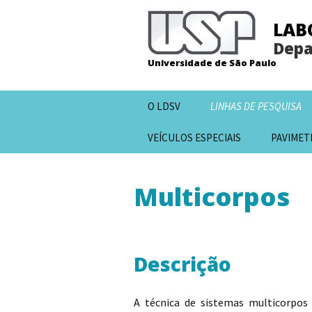
LAB
Depa
Universidade de São Paulo
Pular
O LDSV
LINHAS DE PESQUISA
para
o
VEÍCULOS ESPECIAIS
PAVIMET
conteúdo
Multicorpos
Descrição
A técnica de sistemas multicorpos 