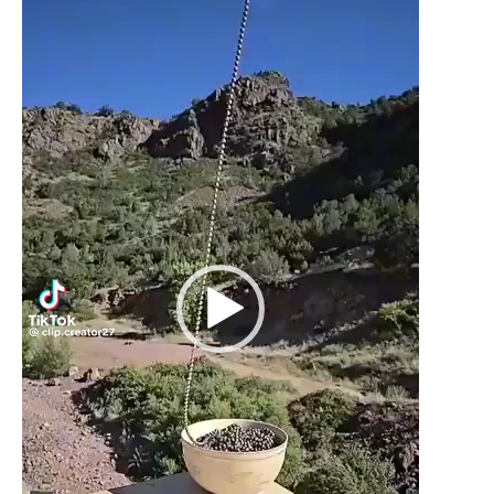
vídeo