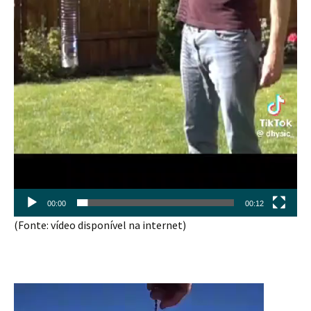
00:00
00:12
(Fonte: vídeo disponível na internet)
Tocador
de