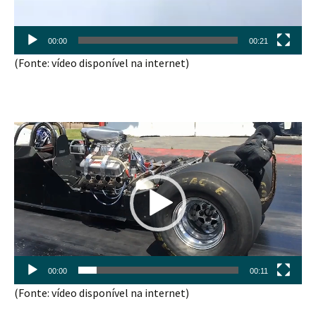
00:00
00:21
(Fonte: vídeo disponível na internet)
Tocador
de
vídeo
00:00
00:11
(Fonte: vídeo disponível na internet)