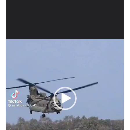
de
vídeo