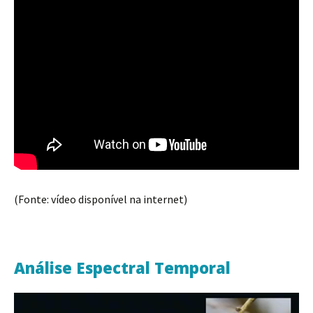
(Fonte: vídeo disponível na internet)
Análise Espectral Temporal
Tocador