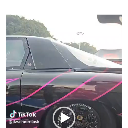
Tocador
de
vídeo