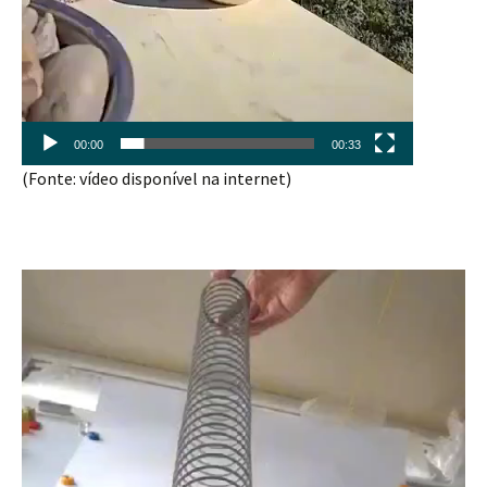
00:00
00:33
(Fonte: vídeo disponível na internet)
Tocador
de
vídeo